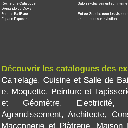
Recherche Catalogue
Salon exclusivement sur interne
Demande de Devis
Forums BatiExpo
Entrée Gratuite pour les visiteur
Espace Exposants
uniquement sur invitation.
Découvrir les catalogues des e
Carrelage
,
Cuisine et Salle de Ba
et Moquette
,
Peinture et Tapisser
et Géomètre
,
Electricité
Agrandissement
,
Architecte
,
Con
Maçonnerie et Plâtrerie
,
Maison 