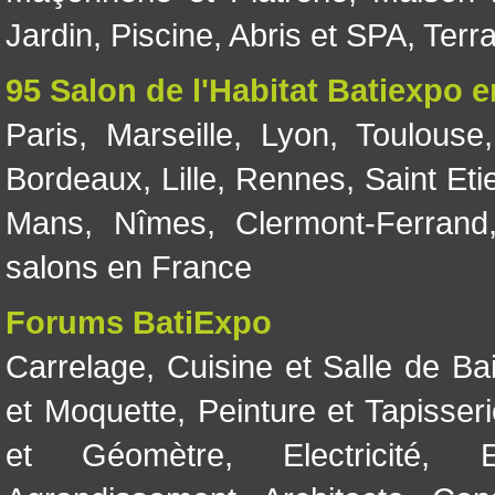
Jardin
,
Piscine, Abris et SPA
,
Terr
95 Salon de l'Habitat Batiexpo 
Paris
,
Marseille
,
Lyon
,
Toulouse
Bordeaux
,
Lille
,
Rennes
,
Saint Eti
Mans
,
Nîmes
,
Clermont-Ferrand
salons en France
Forums BatiExpo
Carrelage
,
Cuisine et Salle de Ba
et Moquette
,
Peinture et Tapisser
et Géomètre
,
Electricité
,