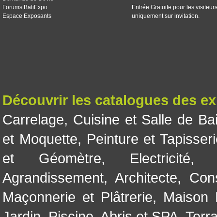
Forums BatiExpo
Entrée Gratuite pour les visiteur
Espace Exposants
uniquement sur invitation.
Découvrir les catalogues des e
Carrelage
,
Cuisine et Salle de Ba
et Moquette
,
Peinture et Tapisser
et Géomètre
,
Electricité
Agrandissement
,
Architecte
,
Con
Maçonnerie et Plâtrerie
,
Maison 
Jardin
,
Piscine, Abris et SPA
,
Terr