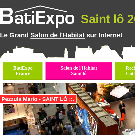
Saint lô 2
Le Grand
Salon de l'Habitat
sur Internet
BatiExpo
Salon de l'Habitat
Rec
France
Saint lô
Cat
Pezzula Mario - SAINT LÔ ::.