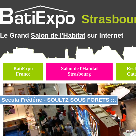
Strasbour
Le Grand
Salon de l'Habitat
sur Internet
BatiExpo
Salon de l'Habitat
Rec
France
Strasbourg
Cat
Secula Frédéric - SOULTZ SOUS FORETS ::.