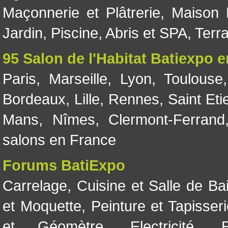
Maçonnerie et Plâtrerie
,
Maison 
Jardin
,
Piscine, Abris et SPA
,
Terr
95 Salon de l'Habitat Batiexpo 
Paris
,
Marseille
,
Lyon
,
Toulouse
Bordeaux
,
Lille
,
Rennes
,
Saint Eti
Mans
,
Nîmes
,
Clermont-Ferrand
salons en France
Forums BatiExpo
Carrelage
,
Cuisine et Salle de Ba
et Moquette
,
Peinture et Tapisser
et Géomètre
,
Electricité
,