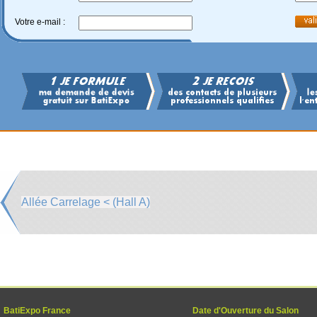
Votre e-mail :
Allée Carrelage < (Hall A)
BatiExpo France
Date d'Ouverture du Salon