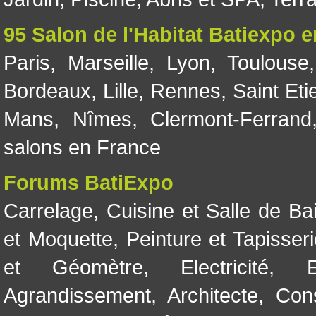
95 Salon de l'Habitat Batiexpo 
Paris
,
Marseille
,
Lyon
,
Toulouse
Bordeaux
,
Lille
,
Rennes
,
Saint Eti
Mans
,
Nîmes
,
Clermont-Ferrand
salons en France
Forums BatiExpo
Carrelage
,
Cuisine et Salle de Ba
et Moquette
,
Peinture et Tapisser
et Géomètre
,
Electricité
,
Agrandissement
,
Architecte
,
Con