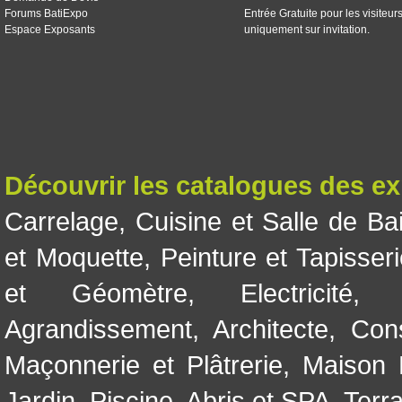
Forums BatiExpo
Entrée Gratuite pour les visiteur
Espace Exposants
uniquement sur invitation.
Découvrir les catalogues des e
Carrelage
,
Cuisine et Salle de Ba
et Moquette
,
Peinture et Tapisser
et Géomètre
,
Electricité
Agrandissement
,
Architecte
,
Con
Maçonnerie et Plâtrerie
,
Maison 
Jardin
,
Piscine, Abris et SPA
,
Terr