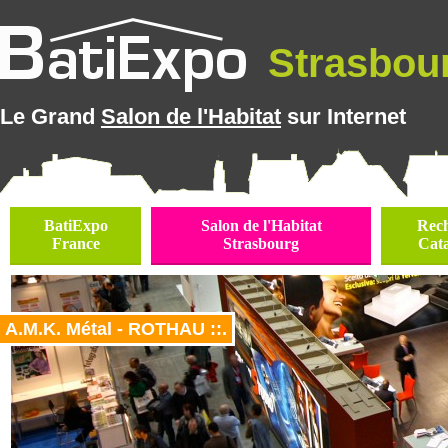
Strasbour
Le Grand
Salon de l'Habitat
sur Internet
BatiExpo
Salon de l'Habitat
Rec
France
Strasbourg
Cat
A.M.K. Métal - ROTHAU ::.