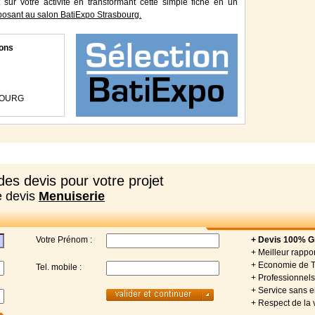
 sur votre activité en transformant cette simple fiche en un
osant au salon BatiExpo Strasbourg.
ons
SBOURG
es devis pour votre projet
e devis
Menuiserie
Votre Prénom :
+ Devis 100% Gr
+ Meilleur rappor
+ Economie de 
Tel. mobile :
+ Professionnels 
+ Service sans
+ Respect de la 