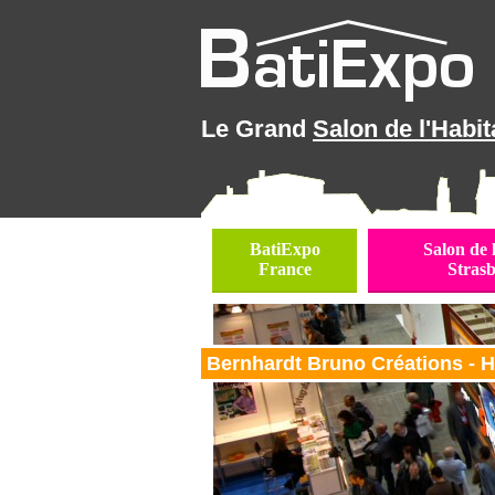
Le Grand
Salon de l'Habit
BatiExpo
Salon de 
France
Stras
Bernhardt Bruno Créations - 