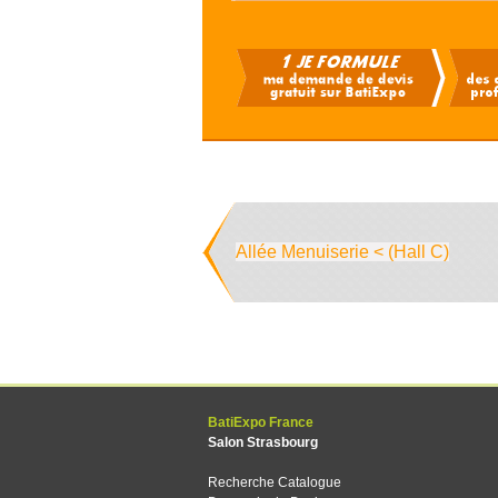
Allée Menuiserie < (Hall C)
BatiExpo France
Salon Strasbourg
Recherche Catalogue