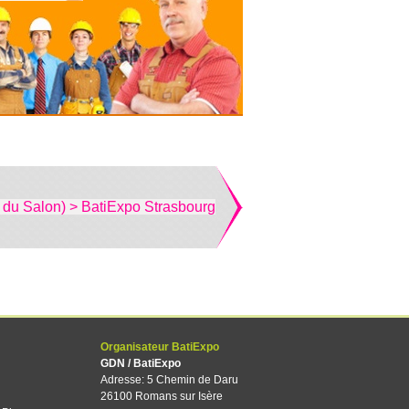
 du Salon) > BatiExpo Strasbourg
Organisateur BatiExpo
GDN / BatiExpo
Adresse: 5 Chemin de Daru
26100 Romans sur Isère