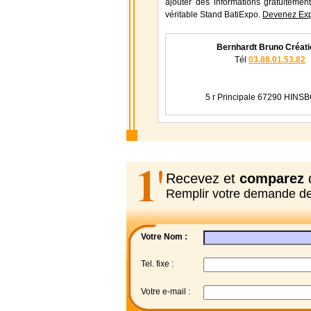
ajouter des informations gratuitement
véritable Stand BatiExpo.
Devenez Exp
Bernhardt Bruno Créati
Tél
03.88.01.53.82
5 r Principale 67290 HIN
Recevez et
comparez
d
Remplir votre demande d
Votre Nom :
Tel. fixe :
Votre e-mail :