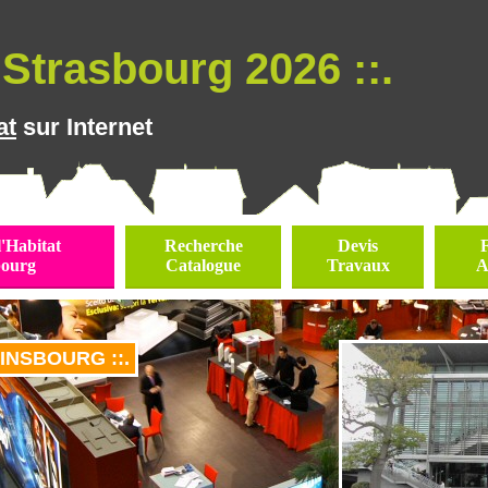
Strasbourg 2026 ::.
at
sur Internet
l'Habitat
Recherche
Devis
bourg
Catalogue
Travaux
A
HINSBOURG ::.