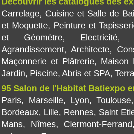
Découvrir les catalogues des e
Carrelage
,
Cuisine et Salle de Ba
et Moquette
,
Peinture et Tapisser
et Géomètre
,
Electricité
Agrandissement
,
Architecte
,
Con
Maçonnerie et Plâtrerie
,
Maison 
Jardin
,
Piscine, Abris et SPA
,
Terr
95 Salon de l'Habitat Batiexpo 
Paris
,
Marseille
,
Lyon
,
Toulouse
Bordeaux
,
Lille
,
Rennes
,
Saint Eti
Mans
,
Nîmes
,
Clermont-Ferrand