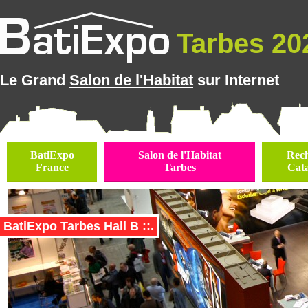
Tarbes 202
Le Grand
Salon de l'Habitat
sur Internet
BatiExpo
Salon de l'Habitat
Rec
France
Tarbes
Cat
BatiExpo Tarbes Hall B ::.