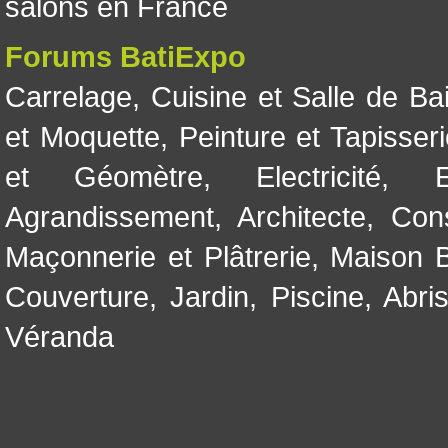
salons en France
Forums BatiExpo
Carrelage
,
Cuisine et Salle de Ba
et Moquette
,
Peinture et Tapisser
et Géomètre
,
Electricité
,
Agrandissement
,
Architecte
,
Con
Maçonnerie et Plâtrerie
,
Maison B
Couverture
,
Jardin
,
Piscine, Abri
Véranda