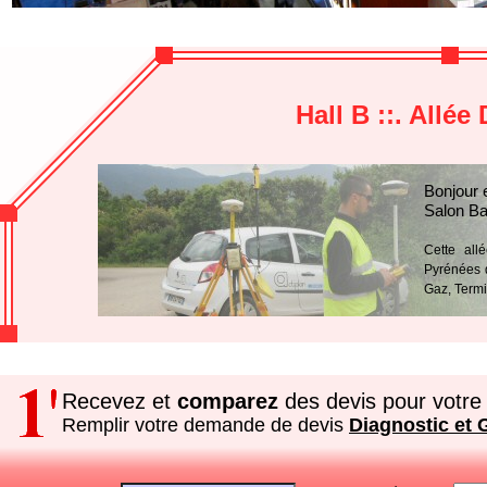
Hall B ::. Allé
Bonjour 
Salon Ba
Cette all
Pyrénées d
Gaz, Termi
Recevez et
comparez
des devis pour votre 
Remplir votre demande de devis
Diagnostic et