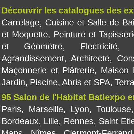
Découvrir les catalogues des e
Carrelage
,
Cuisine et Salle de Ba
et Moquette
,
Peinture et Tapisser
et Géomètre
,
Electricité
Agrandissement
,
Architecte
,
Con
Maçonnerie et Plâtrerie
,
Maison 
Jardin
,
Piscine, Abris et SPA
,
Terr
95 Salon de l'Habitat Batiexpo 
Paris
,
Marseille
,
Lyon
,
Toulouse
Bordeaux
,
Lille
,
Rennes
,
Saint Eti
Mans
,
Nîmes
,
Clermont-Ferrand