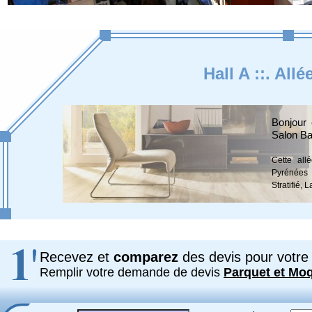
Hall A ::. All
Bonjour 
Salon Ba
Cette all
Pyrénées d
Stratifié, 
Recevez et
comparez
des devis pour votre 
Remplir votre demande de devis
Parquet et Mo