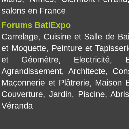
salons en France
Forums BatiExpo
Carrelage
,
Cuisine et Salle de Ba
et Moquette
,
Peinture et Tapisser
et Géomètre
,
Electricité
,
Agrandissement
,
Architecte
,
Con
Maçonnerie et Plâtrerie
,
Maison B
Couverture
,
Jardin
,
Piscine, Abri
Véranda