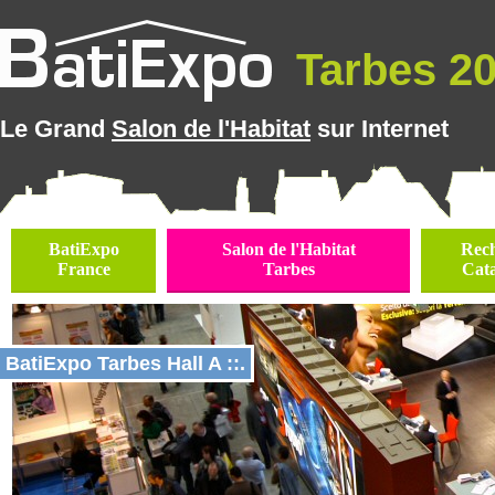
Tarbes 202
Le Grand
Salon de l'Habitat
sur Internet
BatiExpo
Salon de l'Habitat
Rec
France
Tarbes
Cat
BatiExpo Tarbes Hall A ::.