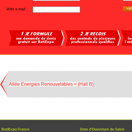
Votre e-mail :
Allée Energies Renouvelables < (Hall B)
BatiExpo France
Date d'Ouverture du Salon