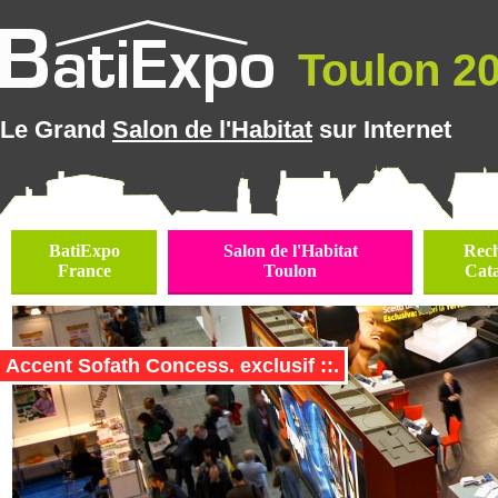
Toulon 202
Le Grand
Salon de l'Habitat
sur Internet
BatiExpo
Salon de l'Habitat
Rec
France
Toulon
Cat
Accent Sofath Concess. exclusif ::.