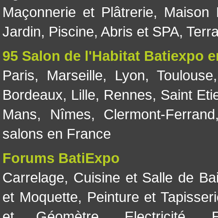
Maçonnerie et Plâtrerie
,
Maison 
Jardin
,
Piscine, Abris et SPA
,
Terr
95 Salon de l'Habitat Batiexpo 
Paris
,
Marseille
,
Lyon
,
Toulouse
Bordeaux
,
Lille
,
Rennes
,
Saint Eti
Mans
,
Nîmes
,
Clermont-Ferrand
salons en France
Forums BatiExpo
Carrelage
,
Cuisine et Salle de Ba
et Moquette
,
Peinture et Tapisser
et Géomètre
,
Electricité
,