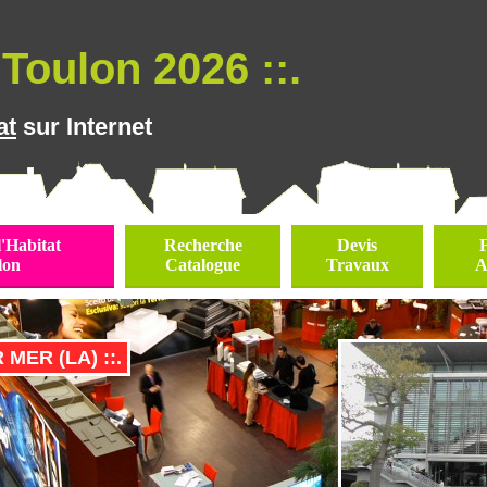
Toulon 2026 ::.
at
sur Internet
l'Habitat
Recherche
Devis
lon
Catalogue
Travaux
A
 MER (LA) ::.