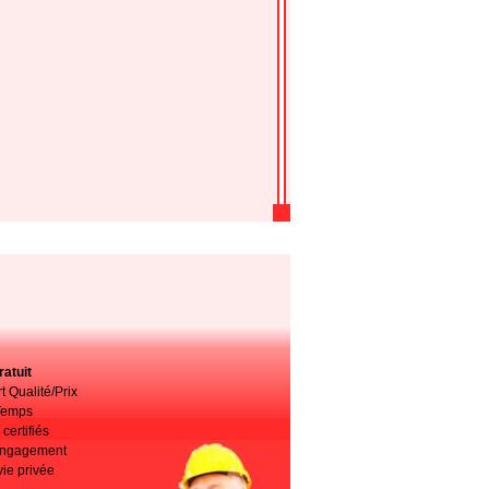
atuit
t Qualité/Prix
Temps
certifiés
 engagement
vie privée