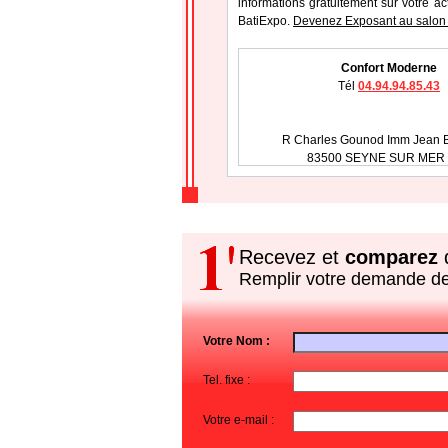
informations gratuitement sur votre ac
BatiExpo.
Devenez Exposant au salon 
Confort Moderne
Tél
04.94.94.85.43
R Charles Gounod Imm Jean B
83500 SEYNE SUR MER 
Recevez et
comparez
d
Remplir votre demande d
Votre Nom :
Tel. fixe :
Votre e-mail :