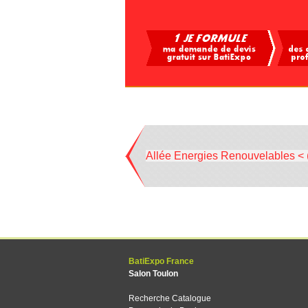
Allée Energies Renouvelables < 
BatiExpo France
Salon Toulon
Recherche Catalogue