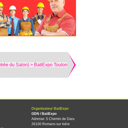
trée du Salon) > BatiExpo Toulon
Organisateur BatiExpo
GDN / BatiExpo
Adresse: 5 Chemin de Daru
26100 Romans sur Isère