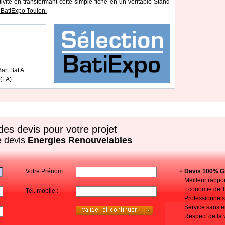
tivité en transformant cette simple fiche en un véritable Stand
BatiExpo Toulon.
art Bat A
(LA)
es devis pour votre projet
e devis
Energies Renouvelables
Votre Prénom :
+ Devis 100% Gr
+ Meilleur rappor
+ Economie de 
Tel. mobile :
+ Professionnels 
+ Service sans
+ Respect de la 