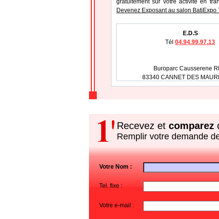
gratuitement sur votre activité en tr
Devenez Exposant au salon BatiExpo 
E.D.S
Tél
04.94.99.97.13
Buroparc Causserene R
83340 CANNET DES MAURE
Recevez et
comparez
d
Remplir votre demande d
Votre Nom :
Tel. fixe :
Votre e-mail :