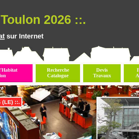
Toulon 2026 ::.
at
sur Internet
l'Habitat
Recherche
Devis
lon
Catalogue
Travaux
A
LE) ::.