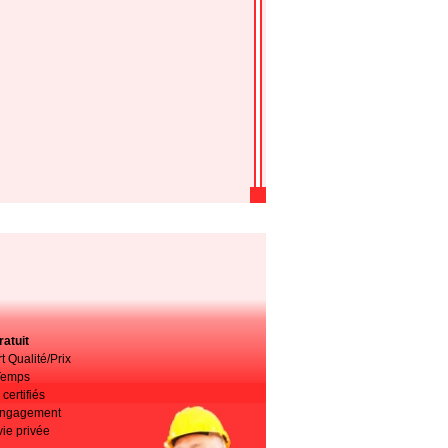
atuit
t Qualité/Prix
Temps
certifiés
 engagement
vie privée