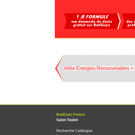
Allée Energies Renouvelables < 
BatiExpo France
Salon Toulon
Recherche Catalogue