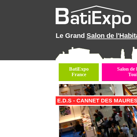
Le Grand
Salon de l'Habit
BatiExpo
Salon de 
France
Tou
E.D.S - CANNET DES MAURES (