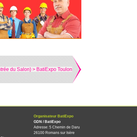
trée du Salon) > BatiExpo Toulon
Organisateur BatiExpo
GDN / BatiExpo
Adresse: 5 Chemin de Daru
26100 Romans sur Isère