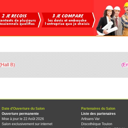
(Hall B)
(En
Date d'Ouverture du Salon
Partenaires du Salon
Ouverture permanente
Liste des partenaires
Mise à jour le 22 Août 2026
Artisans Var
Salon exclusivement sur internet
Discothèque Toulon