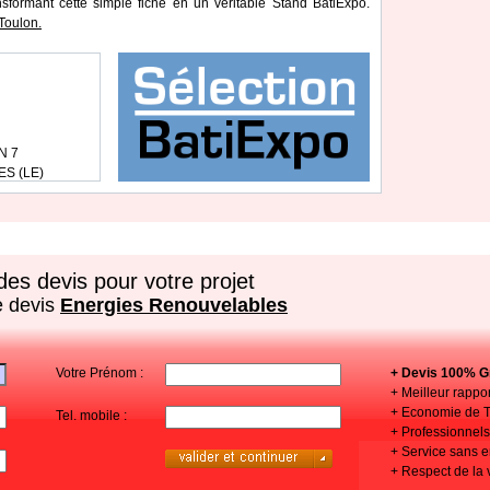
ansformant cette simple fiche en un véritable Stand BatiExpo.
Toulon.
N 7
S (LE)
es devis pour votre projet
e devis
Energies Renouvelables
Votre Prénom :
+ Devis 100% Gr
+ Meilleur rappor
+ Economie de 
Tel. mobile :
+ Professionnels 
+ Service sans
+ Respect de la 