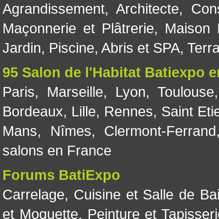
Agrandissement
,
Architecte
,
Con
Maçonnerie et Plâtrerie
,
Maison 
Jardin
,
Piscine, Abris et SPA
,
Terr
95 Salon de l'Habitat Batiexpo 
Paris
,
Marseille
,
Lyon
,
Toulouse
Bordeaux
,
Lille
,
Rennes
,
Saint Eti
Mans
,
Nîmes
,
Clermont-Ferrand
salons en France
Forums BatiExpo
Carrelage
,
Cuisine et Salle de Ba
et Moquette
,
Peinture et Tapisser