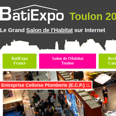
Toulon 202
Le Grand
Salon de l'Habitat
sur Internet
BatiExpo
Salon de l'Habitat
Rec
France
Toulon
Cat
Entreprise Celloise Plomberie (E.C.P.) ::.