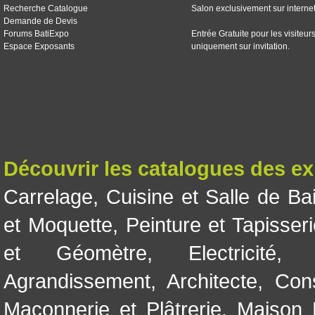
Recherche Catalogue
Salon exclusivement sur interne
Demande de Devis
Forums BatiExpo
Entrée Gratuite pour les visiteur
Espace Exposants
uniquement sur invitation.
Découvrir les catalogues des e
Carrelage
,
Cuisine et Salle de Ba
et Moquette
,
Peinture et Tapisser
et Géomètre
,
Electricité
Agrandissement
,
Architecte
,
Con
Maçonnerie et Plâtrerie
,
Maison 