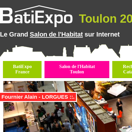
Toulon 202
Le Grand
Salon de l'Habitat
sur Internet
BatiExpo
Salon de l'Habitat
Rec
France
Toulon
Cat
Fournier Alain - LORGUES ::.