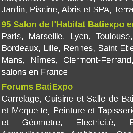
Jardin
,
Piscine, Abris et SPA
,
Terr
95 Salon de l'Habitat Batiexpo 
Paris
,
Marseille
,
Lyon
,
Toulouse
Bordeaux
,
Lille
,
Rennes
,
Saint Eti
Mans
,
Nîmes
,
Clermont-Ferrand
salons en France
Forums BatiExpo
Carrelage
,
Cuisine et Salle de Ba
et Moquette
,
Peinture et Tapisser
et Géomètre
,
Electricité
,