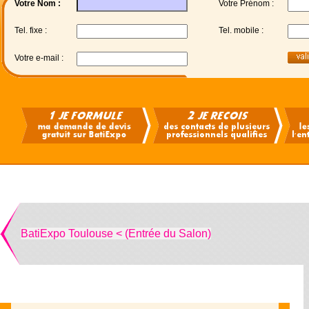
Votre Nom :
Votre Prénom :
Tel. fixe :
Tel. mobile :
Votre e-mail :
BatiExpo Toulouse < (Entrée du Salon)