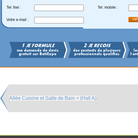
Tel. fixe :
Tel. mobile :
Votre e-mail :
Allée Cuisine et Salle de Bain < (Hall A)