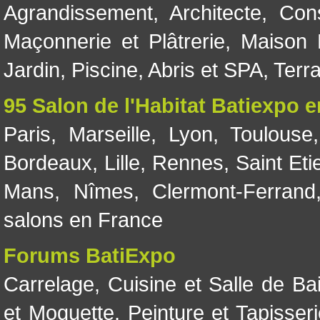
Agrandissement
,
Architecte
,
Con
Maçonnerie et Plâtrerie
,
Maison 
Jardin
,
Piscine, Abris et SPA
,
Terr
95 Salon de l'Habitat Batiexpo 
Paris
,
Marseille
,
Lyon
,
Toulouse
Bordeaux
,
Lille
,
Rennes
,
Saint Eti
Mans
,
Nîmes
,
Clermont-Ferrand
salons en France
Forums BatiExpo
Carrelage
,
Cuisine et Salle de Ba
et Moquette
,
Peinture et Tapisser