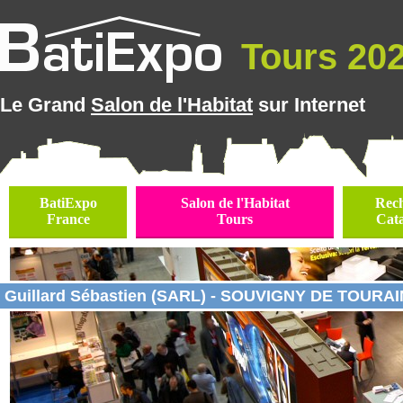
Tours 2026
Le Grand
Salon de l'Habitat
sur Internet
BatiExpo
Salon de l'Habitat
Rec
France
Tours
Cat
Guillard Sébastien (SARL) - SOUVIGNY DE TOURAIN