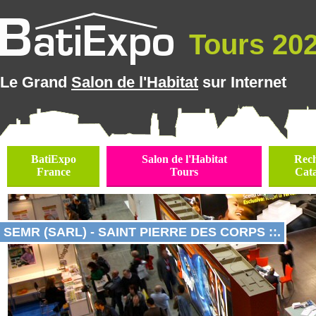
Tours 2026
Le Grand
Salon de l'Habitat
sur Internet
BatiExpo
Salon de l'Habitat
Rec
France
Tours
Cat
SEMR (SARL) - SAINT PIERRE DES CORPS ::.