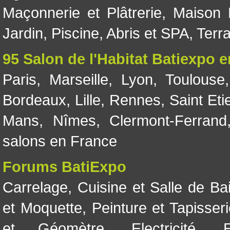
Maçonnerie et Plâtrerie
,
Maison 
Jardin
,
Piscine, Abris et SPA
,
Terr
95 Salon de l'Habitat Batiexpo 
Paris
,
Marseille
,
Lyon
,
Toulouse
Bordeaux
,
Lille
,
Rennes
,
Saint Eti
Mans
,
Nîmes
,
Clermont-Ferrand
salons en France
Forums BatiExpo
Carrelage
,
Cuisine et Salle de Ba
et Moquette
,
Peinture et Tapisser
et Géomètre
,
Electricité
,