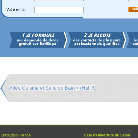
Votre e-mail :
Allée Cuisine et Salle de Bain < (Hall A)
BatiExpo France
Date d'Ouverture du Salon