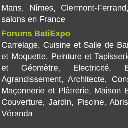
Mans
,
Nîmes
,
Clermont-Ferrand
salons en France
Forums BatiExpo
Carrelage
,
Cuisine et Salle de Ba
et Moquette
,
Peinture et Tapisser
et Géomètre
,
Electricité
,
Agrandissement
,
Architecte
,
Con
Maçonnerie et Plâtrerie
,
Maison B
Couverture
,
Jardin
,
Piscine, Abri
Véranda