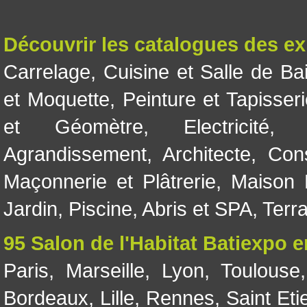
Découvrir les catalogues des e
Carrelage
,
Cuisine et Salle de Ba
et Moquette
,
Peinture et Tapisser
et Géomètre
,
Electricité
Agrandissement
,
Architecte
,
Con
Maçonnerie et Plâtrerie
,
Maison 
Jardin
,
Piscine, Abris et SPA
,
Terr
95 Salon de l'Habitat Batiexpo 
Paris
,
Marseille
,
Lyon
,
Toulouse
Bordeaux
,
Lille
,
Rennes
,
Saint Eti