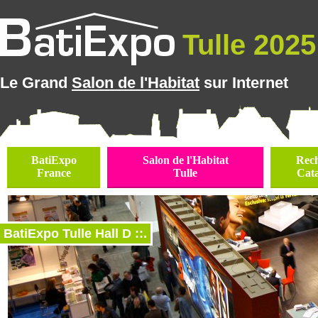
Tulle 2025 
Le Grand
Salon de l'Habitat
sur Internet
BatiExpo
Salon de l'Habitat
Rec
France
Tulle
Cat
BatiExpo Tulle Hall D ::.