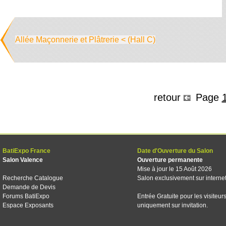
Allée Maçonnerie et Plâtrerie < (Hall C)
retour
Page
BatiExpo France
Date d'Ouverture du Salon
Salon Valence
Ouverture permanente
Mise à jour le 15 Août 2026
Recherche Catalogue
Salon exclusivement sur interne
Demande de Devis
Forums BatiExpo
Entrée Gratuite pour les visiteur
Espace Exposants
uniquement sur invitation.