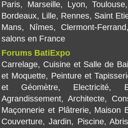
Paris
,
Marseille
,
Lyon
,
Toulouse
Bordeaux
,
Lille
,
Rennes
,
Saint Eti
Mans
,
Nîmes
,
Clermont-Ferrand
salons en France
Forums BatiExpo
Carrelage
,
Cuisine et Salle de Ba
et Moquette
,
Peinture et Tapisser
et Géomètre
,
Electricité
,
Agrandissement
,
Architecte
,
Con
Maçonnerie et Plâtrerie
,
Maison B
Couverture
,
Jardin
,
Piscine, Abri