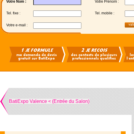
Votre Nom :
Votre Prénom :
Tel. fixe :
Tel. mobile :
Votre e-mail :
BatiExpo Valence < (Entrée du Salon)