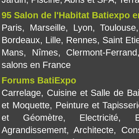
95 Salon de l'Habitat Batiexpo 
Paris
,
Marseille
,
Lyon
,
Toulouse
Bordeaux
,
Lille
,
Rennes
,
Saint Eti
Mans
,
Nîmes
,
Clermont-Ferrand
salons en France
Forums BatiExpo
Carrelage
,
Cuisine et Salle de Ba
et Moquette
,
Peinture et Tapisser
et Géomètre
,
Electricité
,
Agrandissement
,
Architecte
,
Con