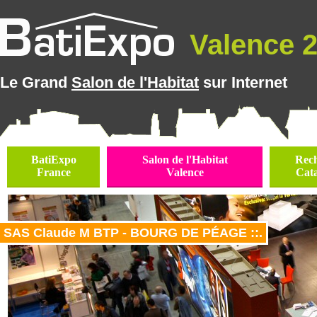
Valence 2
Le Grand
Salon de l'Habitat
sur Internet
BatiExpo
Salon de l'Habitat
Rec
France
Valence
Cat
SAS Claude M BTP - BOURG DE PÉAGE ::.