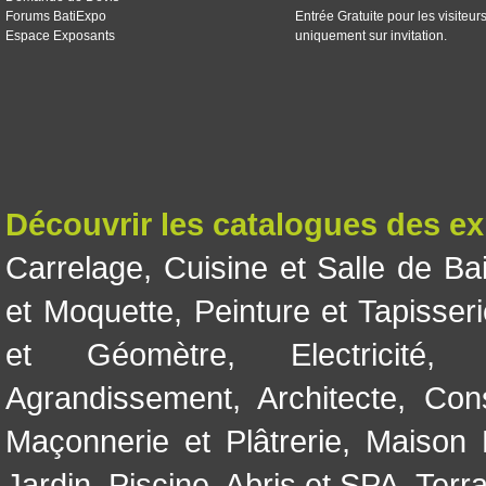
Forums BatiExpo
Entrée Gratuite pour les visiteur
Espace Exposants
uniquement sur invitation.
Découvrir les catalogues des e
Carrelage
,
Cuisine et Salle de Ba
et Moquette
,
Peinture et Tapisser
et Géomètre
,
Electricité
Agrandissement
,
Architecte
,
Con
Maçonnerie et Plâtrerie
,
Maison 
Jardin
,
Piscine, Abris et SPA
,
Terr