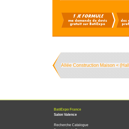
Allée Construction Maison < (Hal
BatiExpo France
Salon Valence
Recherche Catalogue