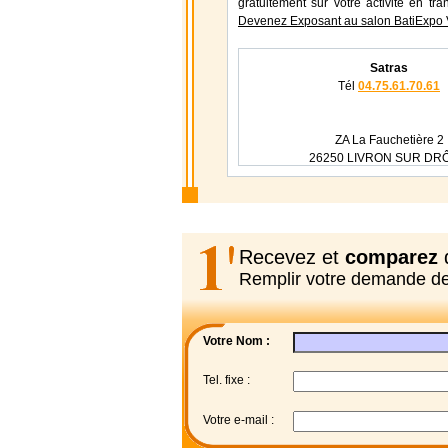
gratuitement sur votre activité en tr
Devenez Exposant au salon BatiExpo 
Satras
Tél
04.75.61.70.61
ZA La Fauchetière 2
26250 LIVRON SUR DR
Recevez et
comparez
d
Remplir votre demande d
Votre Nom :
Tel. fixe :
Votre e-mail :