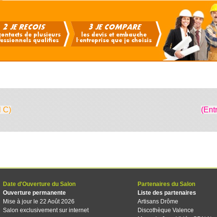
l C)
(Ent
Date d'Ouverture du Salon
Partenaires du Salon
Ouverture permanente
Liste des partenaires
Mise à jour le 22 Août 2026
Artisans Drôme
Salon exclusivement sur internet
Discothèque Valence