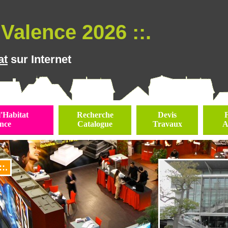
Valence 2026 ::.
at
sur Internet
l'Habitat
Recherche
Devis
nce
Catalogue
Travaux
A
:.