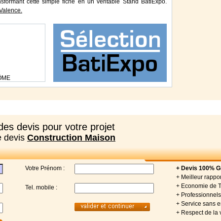
ansformant cette simple fiche en un véritable Stand BatiExpo.
Valence.
ÔME
es devis pour votre projet
e devis
Construction Maison
Votre Prénom :
+ Devis 100% Gr
+ Meilleur rappor
+ Economie de 
Tel. mobile :
+ Professionnels 
+ Service sans
+ Respect de la 