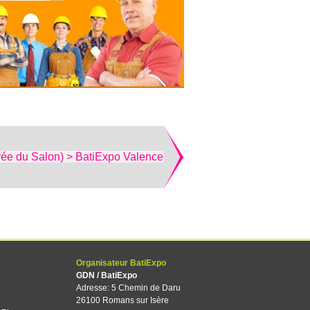
rée du Salon) > BatiExpo Valence
Organisateur BatiExpo
GDN / BatiExpo
Adresse: 5 Chemin de Daru
26100 Romans sur Isère