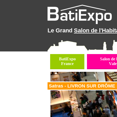
Le Grand
Salon de l'Habit
BatiExpo
Salon de 
France
Vale
Satras - LIVRON SUR DRÔME :