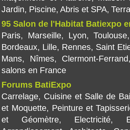
Jardin
,
Piscine, Abris et SPA
,
Terr
95 Salon de l'Habitat Batiexpo 
Paris
,
Marseille
,
Lyon
,
Toulouse
Bordeaux
,
Lille
,
Rennes
,
Saint Eti
Mans
,
Nîmes
,
Clermont-Ferrand
salons en France
Forums BatiExpo
Carrelage
,
Cuisine et Salle de Ba
et Moquette
,
Peinture et Tapisser
et Géomètre
,
Electricité
,