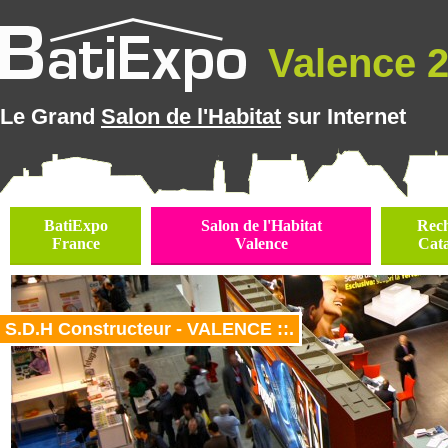
Valence 2
Le Grand
Salon de l'Habitat
sur Internet
BatiExpo
Salon de l'Habitat
Rec
France
Valence
Cat
S.D.H Constructeur - VALENCE ::.