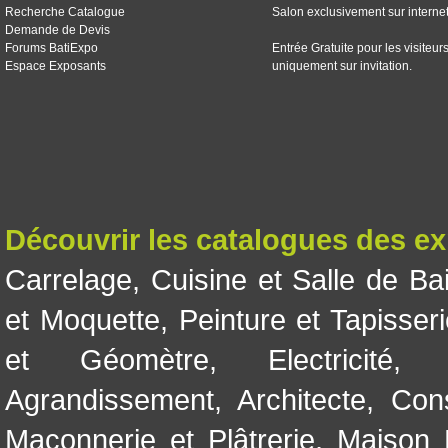
Recherche Catalogue
Salon exclusivement sur interne
Demande de Devis
Forums BatiExpo
Entrée Gratuite pour les visiteur
Espace Exposants
uniquement sur invitation.
Découvrir les catalogues des e
Carrelage
,
Cuisine et Salle de Ba
et Moquette
,
Peinture et Tapisser
et Géomètre
,
Electricité
Agrandissement
,
Architecte
,
Con
Maçonnerie et Plâtrerie
,
Maison 