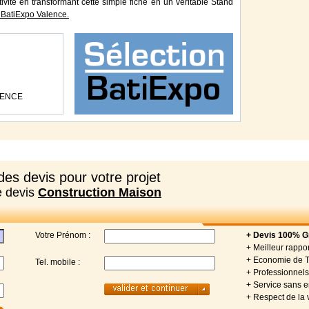
tivité en transformant cette simple fiche en un véritable Stand
BatiExpo Valence.
ALENCE
es devis pour votre projet
e devis
Construction Maison
Votre Prénom :
+ Devis 100% Gr
+ Meilleur rappor
+ Economie de 
Tel. mobile :
+ Professionnels 
+ Service sans
+ Respect de la 