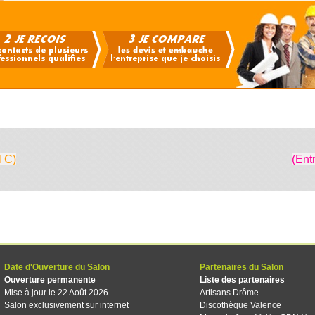
l C)
(Ent
Date d'Ouverture du Salon
Partenaires du Salon
Ouverture permanente
Liste des partenaires
Mise à jour le 22 Août 2026
Artisans Drôme
Salon exclusivement sur internet
Discothèque Valence