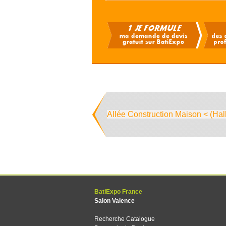
Allée Construction Maison < (Hal
BatiExpo France
Salon Valence
Recherche Catalogue