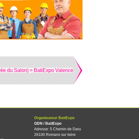
rée du Salon) > BatiExpo Valence
Organisateur BatiExpo
GDN / BatiExpo
Adresse: 5 Chemin de Daru
26100 Romans sur Isère