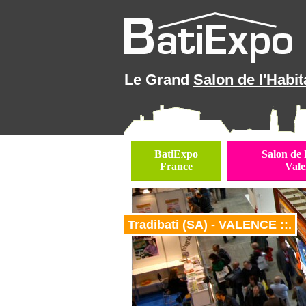
Le Grand
Salon de l'Habit
BatiExpo
Salon de 
France
Vale
Tradibati (SA) - VALENCE ::.