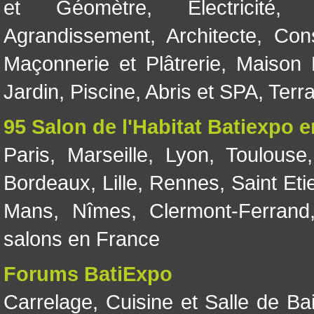
et Géomètre
,
Electricité
Agrandissement
,
Architecte
,
Con
Maçonnerie et Plâtrerie
,
Maison 
Jardin
,
Piscine, Abris et SPA
,
Terr
95 Salon de l'Habitat Batiexpo 
Paris
,
Marseille
,
Lyon
,
Toulouse
Bordeaux
,
Lille
,
Rennes
,
Saint Eti
Mans
,
Nîmes
,
Clermont-Ferrand
salons en France
Forums BatiExpo
Carrelage
,
Cuisine et Salle de Ba