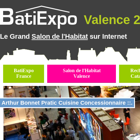
Valence 2
Le Grand
Salon de l'Habitat
sur Internet
BatiExpo
Salon de l'Habitat
Rec
France
Valence
Cat
Arthur Bonnet Pratic Cuisine Concessionnaire ::.