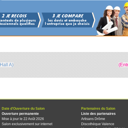
Hall A)
(Ent
Date d'Ouverture du Salon
Partenaires du Salon
Ouverture permanente
Liste des partenaires
Mise à jour le 22 Août 2026
Artisans Drôme
Salon exclusivement sur internet
Discothèque Valence