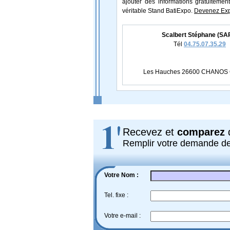
ajouter des informations gratuitement
véritable Stand BatiExpo.
Devenez Exp
Scalbert Stéphane (SA
Tél
04.75.07.35.29
Les Hauches 26600 CHANO
Recevez et
comparez
d
Remplir votre demande d
Votre Nom :
Tel. fixe :
Votre e-mail :