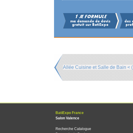
Allée Cuisine et Salle de Bain < (
BatiExpo France
Salon Valence
Recherche Catalogue