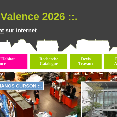
Valence 2026 ::.
at
sur Internet
l'Habitat
Recherche
Devis
nce
Catalogue
Travaux
A
CHANOS CURSON ::.