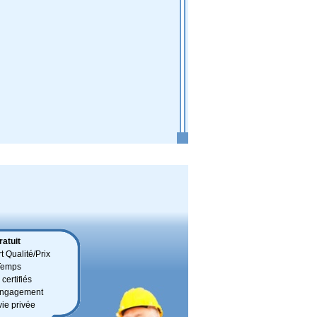
atuit
t Qualité/Prix
Temps
certifiés
 engagement
vie privée