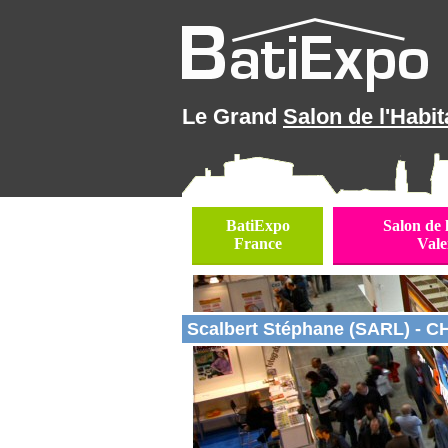
Le Grand
Salon de l'Habit
BatiExpo
Salon de 
France
Vale
Scalbert Stéphane (SARL) - 