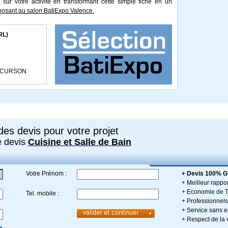
 sur votre activité en transformant cette simple fiche en un
osant au salon BatiExpo Valence.
RL)
S CURSON
es devis pour votre projet
e devis
Cuisine et Salle de Bain
Votre Prénom :
+ Devis 100% Gr
+ Meilleur rappor
+ Economie de 
Tel. mobile :
+ Professionnels 
+ Service sans
+ Respect de la 