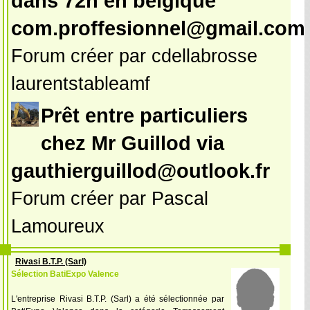
dans 72h en belgique
com.proffesionnel@gmail.com
Forum créer par cdellabrosse
laurentstableamf
Prêt entre particuliers
chez Mr Guillod via
gauthierguillod@outlook.fr
Forum créer par Pascal
Lamoureux
Rivasi B.T.P. (Sarl)
Sélection BatiExpo Valence
L'entreprise Rivasi B.T.P. (Sarl) a été sélectionnée par