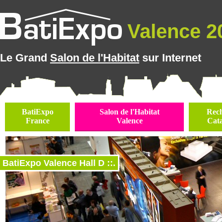
Valence 20
Le Grand
Salon de l'Habitat
sur Internet
BatiExpo
Salon de l'Habitat
Rec
France
Valence
Cat
BatiExpo Valence Hall D ::.