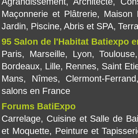
Agrandissement
,
Architecte
,
Con
Maçonnerie et Plâtrerie
,
Maison 
Jardin
,
Piscine, Abris et SPA
,
Terr
95 Salon de l'Habitat Batiexpo 
Paris
,
Marseille
,
Lyon
,
Toulouse
Bordeaux
,
Lille
,
Rennes
,
Saint Eti
Mans
,
Nîmes
,
Clermont-Ferrand
salons en France
Forums BatiExpo
Carrelage
,
Cuisine et Salle de Ba
et Moquette
,
Peinture et Tapisser