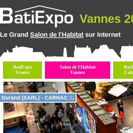
Vannes 20
Le Grand
Salon de l'Habitat
sur Internet
BatiExpo
Salon de l'Habitat
Rec
France
Vannes
Cat
Durand (SARL) - CARNAC ::.