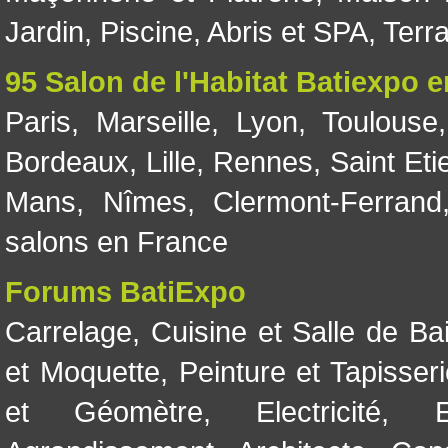
Jardin
,
Piscine, Abris et SPA
,
Terr
95 Salon de l'Habitat Batiexpo 
Paris
,
Marseille
,
Lyon
,
Toulouse
Bordeaux
,
Lille
,
Rennes
,
Saint Eti
Mans
,
Nîmes
,
Clermont-Ferrand
salons en France
Forums BatiExpo
Carrelage
,
Cuisine et Salle de Ba
et Moquette
,
Peinture et Tapisser
et Géomètre
,
Electricité
,