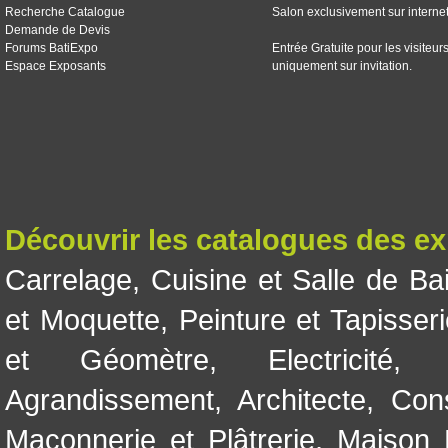
Recherche Catalogue
Salon exclusivement sur interne
Demande de Devis
Forums BatiExpo
Entrée Gratuite pour les visiteur
Espace Exposants
uniquement sur invitation.
Découvrir les catalogues des e
Carrelage
,
Cuisine et Salle de Ba
et Moquette
,
Peinture et Tapisser
et Géomètre
,
Electricité
Agrandissement
,
Architecte
,
Con
Maçonnerie et Plâtrerie
,
Maison 