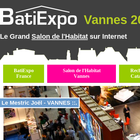
Vannes 20
Le Grand
Salon de l'Habitat
sur Internet
BatiExpo
Salon de l'Habitat
Rec
France
Vannes
Cat
Le Mestric Joël - VANNES ::.