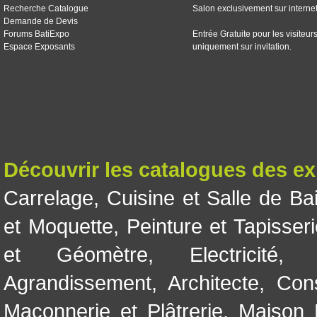
Recherche Catalogue
Salon exclusivement sur interne
Demande de Devis
Forums BatiExpo
Entrée Gratuite pour les visiteur
Espace Exposants
uniquement sur invitation.
Découvrir les catalogues des e
Carrelage
,
Cuisine et Salle de Ba
et Moquette
,
Peinture et Tapisser
et Géomètre
,
Electricité
Agrandissement
,
Architecte
,
Con
Maçonnerie et Plâtrerie
,
Maison 