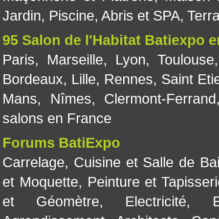
Jardin
,
Piscine, Abris et SPA
,
Terr
95 Salon de l'Habitat Batiexpo 
Paris
,
Marseille
,
Lyon
,
Toulouse
Bordeaux
,
Lille
,
Rennes
,
Saint Eti
Mans
,
Nîmes
,
Clermont-Ferrand
salons en France
Forums BatiExpo
Carrelage
,
Cuisine et Salle de Ba
et Moquette
,
Peinture et Tapisser
et Géomètre
,
Electricité
,