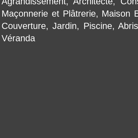
Agrandissement
,
Architecte
,
Con
Maçonnerie et Plâtrerie
,
Maison B
Couverture
,
Jardin
,
Piscine, Abri
Véranda