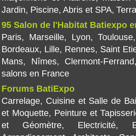
Jardin
,
Piscine, Abris et SPA
,
Terr
95 Salon de l'Habitat Batiexpo 
Paris
,
Marseille
,
Lyon
,
Toulouse
Bordeaux
,
Lille
,
Rennes
,
Saint Eti
Mans
,
Nîmes
,
Clermont-Ferrand
salons en France
Forums BatiExpo
Carrelage
,
Cuisine et Salle de Ba
et Moquette
,
Peinture et Tapisser
et Géomètre
,
Electricité
,