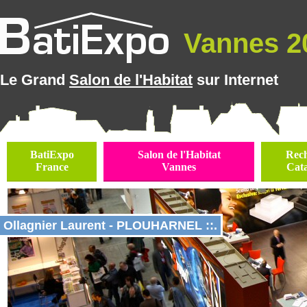
Vannes 20
Le Grand
Salon de l'Habitat
sur Internet
BatiExpo
Salon de l'Habitat
Rec
France
Vannes
Cat
Ollagnier Laurent - PLOUHARNEL ::.