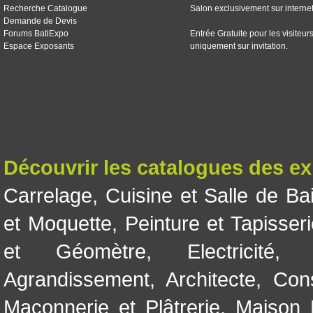
Recherche Catalogue
Salon exclusivement sur interne
Demande de Devis
Forums BatiExpo
Entrée Gratuite pour les visiteur
Espace Exposants
uniquement sur invitation.
Découvrir les catalogues des e
Carrelage
,
Cuisine et Salle de Ba
et Moquette
,
Peinture et Tapisser
et Géomètre
,
Electricité
Agrandissement
,
Architecte
,
Con
Maçonnerie et Plâtrerie
,
Maison 