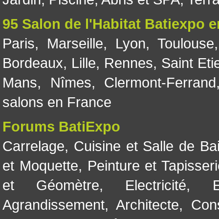
95 Salon de l'Habitat Batiexpo 
Paris
,
Marseille
,
Lyon
,
Toulouse
Bordeaux
,
Lille
,
Rennes
,
Saint Eti
Mans
,
Nîmes
,
Clermont-Ferrand
salons en France
Forums BatiExpo
Carrelage
,
Cuisine et Salle de Ba
et Moquette
,
Peinture et Tapisser
et Géomètre
,
Electricité
,
Agrandissement
,
Architecte
,
Con