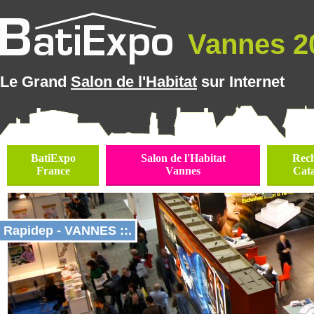
Vannes 20
Le Grand
Salon de l'Habitat
sur Internet
BatiExpo
Salon de l'Habitat
Rec
France
Vannes
Cat
Rapidep - VANNES ::.