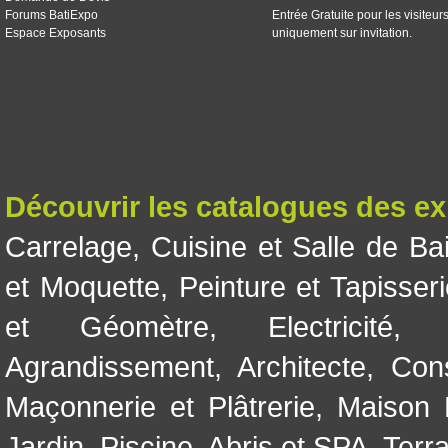
Forums BatiExpo
Entrée Gratuite pour les visiteur
Espace Exposants
uniquement sur invitation.
Découvrir les catalogues des e
Carrelage
,
Cuisine et Salle de Ba
et Moquette
,
Peinture et Tapisser
et Géomètre
,
Electricité
Agrandissement
,
Architecte
,
Con
Maçonnerie et Plâtrerie
,
Maison 
Jardin
,
Piscine, Abris et SPA
,
Terr