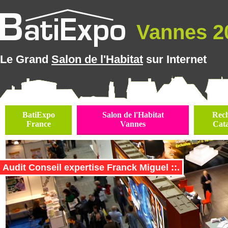
Vannes 20
Le Grand
Salon de l'Habitat
sur Internet
BatiExpo
Salon de l'Habitat
Rec
France
Vannes
Cat
Audit Conseil expertise Franck Miguel ::.