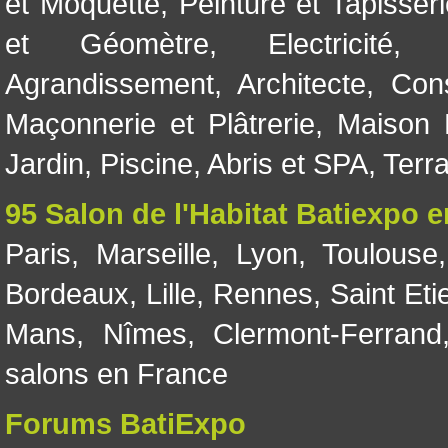
et Moquette
,
Peinture et Tapisser
et Géomètre
,
Electricité
Agrandissement
,
Architecte
,
Con
Maçonnerie et Plâtrerie
,
Maison 
Jardin
,
Piscine, Abris et SPA
,
Terr
95 Salon de l'Habitat Batiexpo 
Paris
,
Marseille
,
Lyon
,
Toulouse
Bordeaux
,
Lille
,
Rennes
,
Saint Eti
Mans
,
Nîmes
,
Clermont-Ferrand
salons en France
Forums BatiExpo