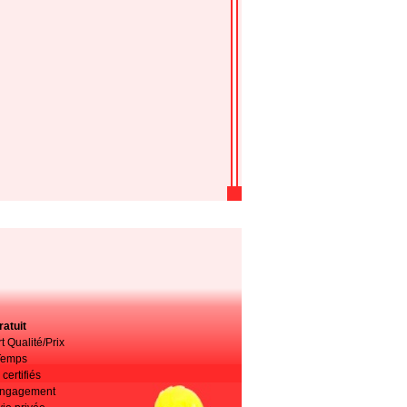
atuit
t Qualité/Prix
Temps
certifiés
 engagement