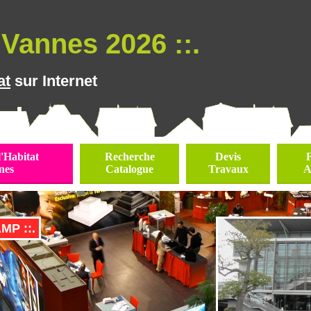
Vannes 2026 ::.
at
sur Internet
l'Habitat
Recherche
Devis
nes
Catalogue
Travaux
A
MP ::.