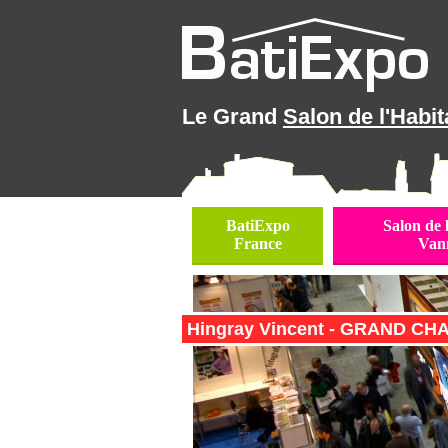
Le Grand
Salon de l'Habit
BatiExpo
Salon de 
France
Van
Hingray Vincent - GRAND CHA