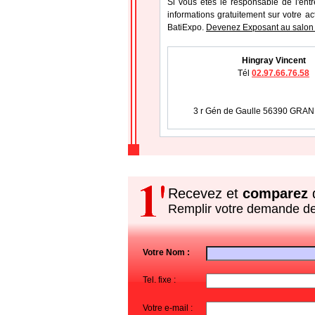
Si vous étes le responsable de l'ent
informations gratuitement sur votre ac
BatiExpo.
Devenez Exposant au salon
Hingray Vincent
Tél
02.97.66.76.58
3 r Gén de Gaulle 56390 GR
Recevez et
comparez
d
Remplir votre demande d
Votre Nom :
Tel. fixe :
Votre e-mail :