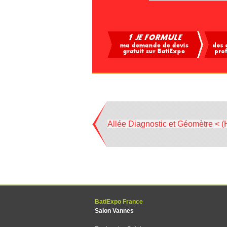
Allée Diagnostic et Géomètre < (
BatiExpo France
Salon Vannes