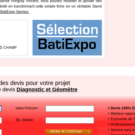
reprise Hingray Vincent, vous pouvez modifier et ajouter des
tivité en transformant cette simple fiche en un véritable Stand
 BatiExpo Vannes.
AND CHAMP
es devis pour votre projet
e devis
Diagnostic et Géomètre
Votre Prénom :
+ Devis 100% Gr
+ Meilleur rappor
+ Economie de 
Tel. mobile :
+ Professionnels 
+ Service sans