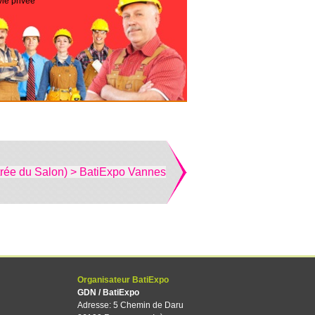
vie privée
trée du Salon) > BatiExpo Vannes
Organisateur BatiExpo
GDN / BatiExpo
Adresse: 5 Chemin de Daru