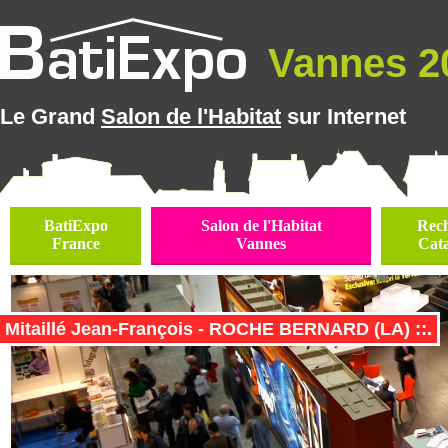
Vannes 20
Le Grand
Salon de l'Habitat
sur Internet
BatiExpo
Salon de l'Habitat
Rec
France
Vannes
Cat
Mitaillé Jean-François - ROCHE BERNARD (LA) ::.