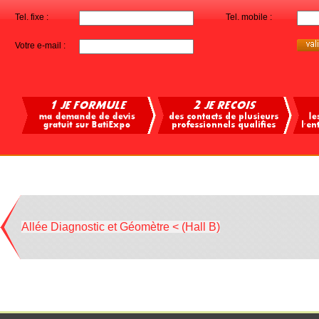
Tel. fixe :
Tel. mobile :
Votre e-mail :
Allée Diagnostic et Géomètre < (Hall B)