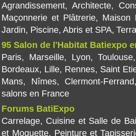
Agrandissement
,
Architecte
,
Con
Maçonnerie et Plâtrerie
,
Maison 
Jardin
,
Piscine, Abris et SPA
,
Terr
95 Salon de l'Habitat Batiexpo 
Paris
,
Marseille
,
Lyon
,
Toulouse
Bordeaux
,
Lille
,
Rennes
,
Saint Eti
Mans
,
Nîmes
,
Clermont-Ferrand
salons en France
Forums BatiExpo
Carrelage
,
Cuisine et Salle de Ba
et Moquette
,
Peinture et Tapisser