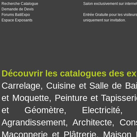
Recherche Catalogue
Salon exclusivement sur interne
Demande de Devis
Forums BatiExpo
Entrée Gratuite pour les visiteur
Espace Exposants
uniquement sur invitation.
Découvrir les catalogues des e
Carrelage
,
Cuisine et Salle de Ba
et Moquette
,
Peinture et Tapisser
et Géomètre
,
Electricité
Agrandissement
,
Architecte
,
Con
Maçonnerie et Plâtrerie
,
Maison 