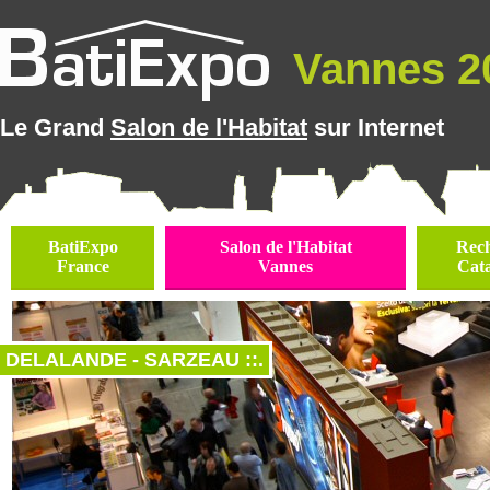
Vannes 20
Le Grand
Salon de l'Habitat
sur Internet
BatiExpo
Salon de l'Habitat
Rec
France
Vannes
Cat
DELALANDE - SARZEAU ::.