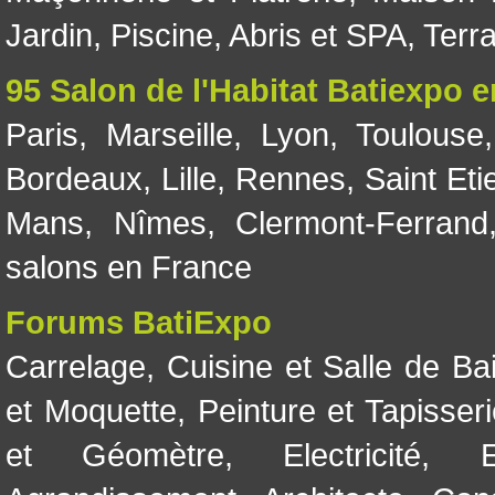
Jardin
,
Piscine, Abris et SPA
,
Terr
95 Salon de l'Habitat Batiexpo 
Paris
,
Marseille
,
Lyon
,
Toulouse
Bordeaux
,
Lille
,
Rennes
,
Saint Eti
Mans
,
Nîmes
,
Clermont-Ferrand
salons en France
Forums BatiExpo
Carrelage
,
Cuisine et Salle de Ba
et Moquette
,
Peinture et Tapisser
et Géomètre
,
Electricité
,