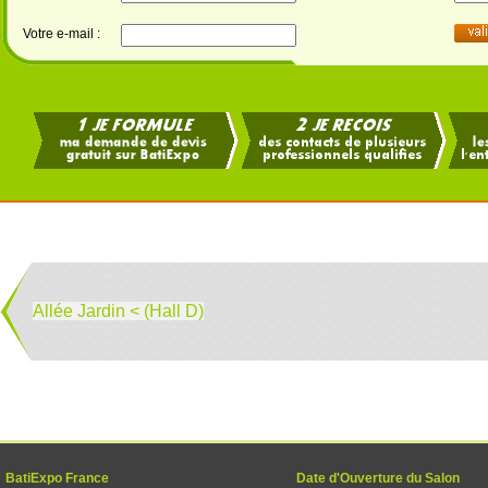
Votre e-mail :
Allée Jardin < (Hall D)
BatiExpo France
Date d'Ouverture du Salon