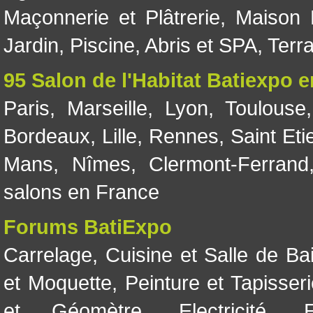
Maçonnerie et Plâtrerie
,
Maison 
Jardin
,
Piscine, Abris et SPA
,
Terr
95 Salon de l'Habitat Batiexpo 
Paris
,
Marseille
,
Lyon
,
Toulouse
Bordeaux
,
Lille
,
Rennes
,
Saint Eti
Mans
,
Nîmes
,
Clermont-Ferrand
salons en France
Forums BatiExpo
Carrelage
,
Cuisine et Salle de Ba
et Moquette
,
Peinture et Tapisser
et Géomètre
,
Electricité
,