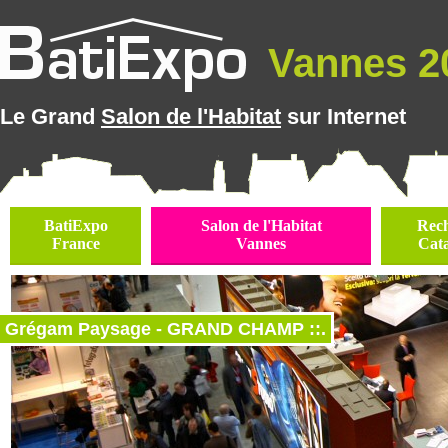
Vannes 20
Le Grand
Salon de l'Habitat
sur Internet
BatiExpo
Salon de l'Habitat
Rec
France
Vannes
Cat
Grégam Paysage - GRAND CHAMP ::.