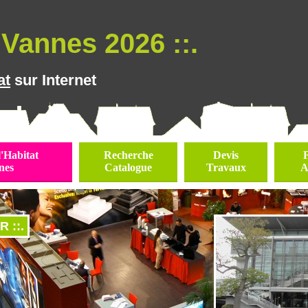
Vannes 2026 ::.
at
sur Internet
l'Habitat
Recherche
Devis
nes
Catalogue
Travaux
A
 ::.