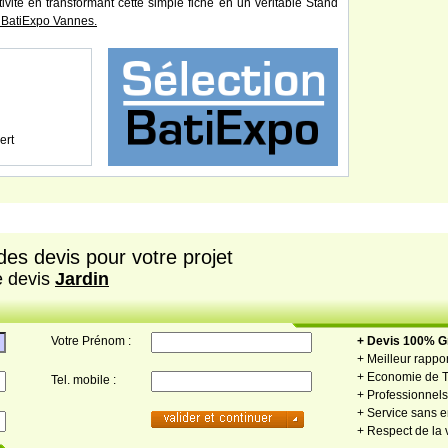
tivité en transformant cette simple fiche en un véritable Stand
 BatiExpo Vannes.
ert
es devis pour votre projet
e devis
Jardin
Votre Prénom :
+ Devis 100% Gr
+ Meilleur rappor
+ Economie de 
Tel. mobile :
+ Professionnels 
+ Service sans
+ Respect de la 