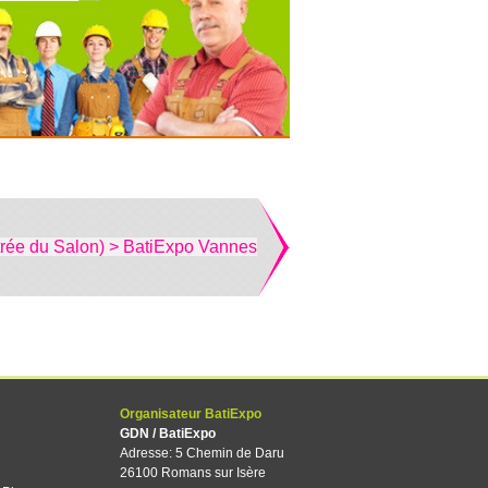
trée du Salon) > BatiExpo Vannes
Organisateur BatiExpo
GDN / BatiExpo
Adresse: 5 Chemin de Daru
26100 Romans sur Isère