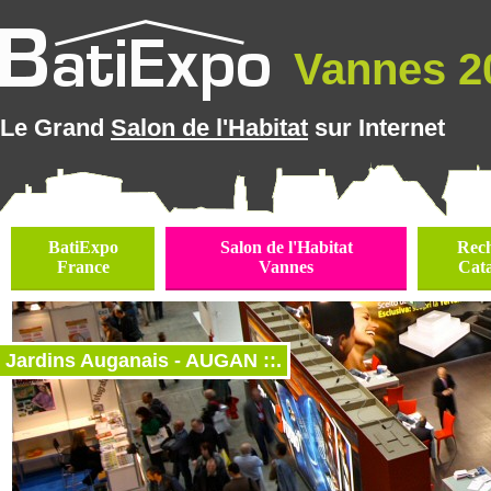
Vannes 20
Le Grand
Salon de l'Habitat
sur Internet
BatiExpo
Salon de l'Habitat
Rec
France
Vannes
Cat
Jardins Auganais - AUGAN ::.