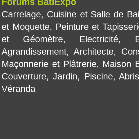
Forums BatiExpo
Carrelage
,
Cuisine et Salle de Ba
et Moquette
,
Peinture et Tapisser
et Géomètre
,
Electricité
,
Agrandissement
,
Architecte
,
Con
Maçonnerie et Plâtrerie
,
Maison B
Couverture
,
Jardin
,
Piscine, Abri
Véranda