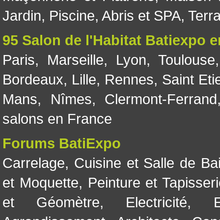
Jardin
,
Piscine, Abris et SPA
,
Terr
95 Salon de l'Habitat Batiexpo 
Paris
,
Marseille
,
Lyon
,
Toulouse
Bordeaux
,
Lille
,
Rennes
,
Saint Eti
Mans
,
Nîmes
,
Clermont-Ferrand
salons en France
Forums BatiExpo
Carrelage
,
Cuisine et Salle de Ba
et Moquette
,
Peinture et Tapisser
et Géomètre
,
Electricité
,