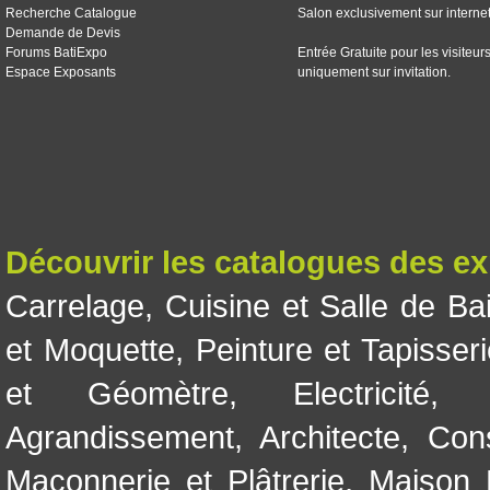
Recherche Catalogue
Salon exclusivement sur interne
Demande de Devis
Forums BatiExpo
Entrée Gratuite pour les visiteur
Espace Exposants
uniquement sur invitation.
Découvrir les catalogues des e
Carrelage
,
Cuisine et Salle de Ba
et Moquette
,
Peinture et Tapisser
et Géomètre
,
Electricité
Agrandissement
,
Architecte
,
Con
Maçonnerie et Plâtrerie
,
Maison 