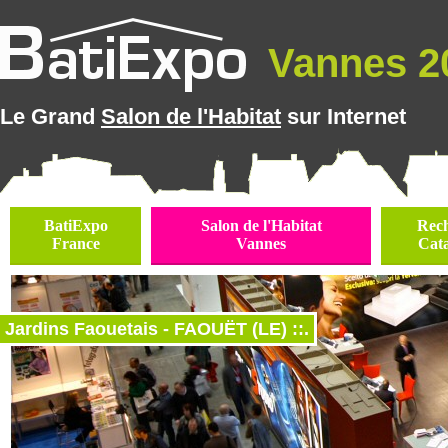
Vannes 20
Le Grand
Salon de l'Habitat
sur Internet
BatiExpo
Salon de l'Habitat
Rec
France
Vannes
Cat
Jardins Faouetais - FAOUËT (LE) ::.