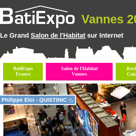
Vannes 20
Le Grand
Salon de l'Habitat
sur Internet
BatiExpo
Salon de l'Habitat
Rec
France
Vannes
Cat
Philippe Eloi - QUISTINIC ::.