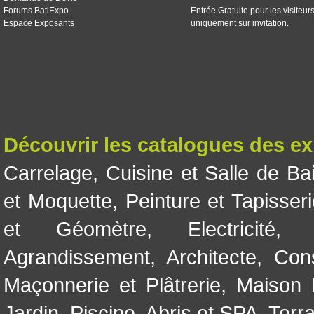
Forums BatiExpo
Entrée Gratuite pour les visiteur
Espace Exposants
uniquement sur invitation.
Découvrir les catalogues des e
Carrelage
,
Cuisine et Salle de Ba
et Moquette
,
Peinture et Tapisser
et Géomètre
,
Electricité
Agrandissement
,
Architecte
,
Con
Maçonnerie et Plâtrerie
,
Maison 
Jardin
,
Piscine, Abris et SPA
,
Terr