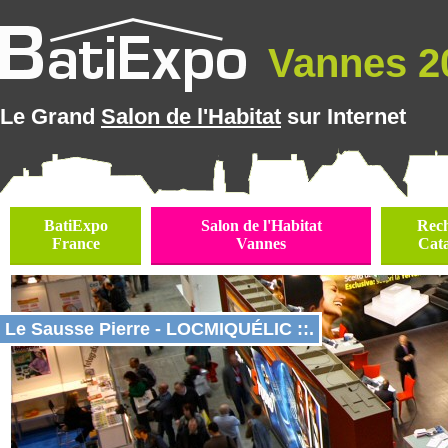
Vannes 20
Le Grand
Salon de l'Habitat
sur Internet
BatiExpo
Salon de l'Habitat
Rec
France
Vannes
Cat
Le Sausse Pierre - LOCMIQUÉLIC ::.