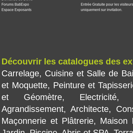
Forums BatiExpo
Entrée Gratuite pour les visiteur
Espace Exposants
uniquement sur invitation.
Découvrir les catalogues des e
Carrelage
,
Cuisine et Salle de Ba
et Moquette
,
Peinture et Tapisser
et Géomètre
,
Electricité
Agrandissement
,
Architecte
,
Con
Maçonnerie et Plâtrerie
,
Maison 
Jardin
,
Piscine, Abris et SPA
,
Terr