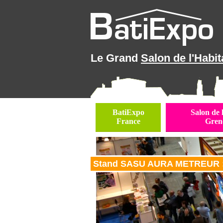
Le Grand
Salon de l'Habit
BatiExpo
Salon de 
France
Gren
Stand SASU AURA METREUR :