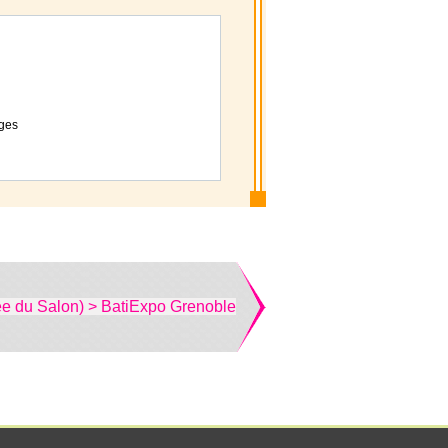
ages
ée du Salon) > BatiExpo Grenoble