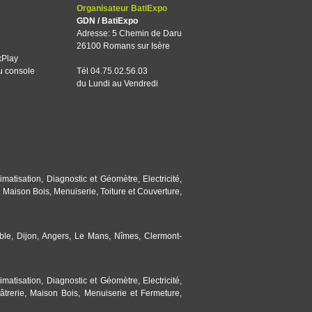
Organisateur BatiExpo
GDN / BatiExpo
Adresse: 5 Chemin de Daru
26100 Romans sur Isère
xPlay
u console
Tél 04.75.02.56.03
du Lundi au Vendredi
imatisation
,
Diagnostic et Géomètre
,
Electricité
,
,
Maison Bois
,
Menuiserie
,
Toiture et Couverture
,
ble
,
Dijon
,
Angers
,
Le Mans
,
Nîmes
,
Clermont-
imatisation
,
Diagnostic et Géomètre
,
Electricité
,
âtrerie
,
Maison Bois
,
Menuiserie et Fermeture
,