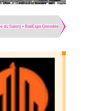
ée du Salon) > BatiExpo Grenoble