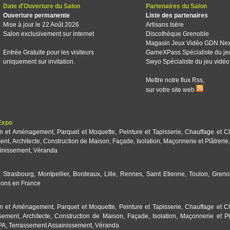
Date d'Ouverture du Salon
Partenaires du Salon
Ouverture permanente
Liste des partenaires
Mise à jour le 22 Août 2026
Artisans Isère
Salon exclusivement sur internet
Discothèque Grenoble
Magasin Jeux Vidéo GDN Ne
Entrée Gratuite pour les visiteurs
GameXPass Spécialiste du je
uniquement sur invitation.
Swyo Spécialiste du jeu vidéo
Mettre notre flux Rss,
sur votre site web
Expo
on et Aménagement
,
Parquet et Moquette
,
Peinture et Tapisserie
,
Chauffage et Cl
ent
,
Architecte
,
Construction de Maison
,
Façade
,
Isolation
,
Maçonnerie et Plâtrerie
inissement
,
Véranda
,
Strasbourg
,
Montpellier
,
Bordeaux
,
Lille
,
Rennes
,
Saint Etienne
,
Toulon
,
Greno
lons en France
on et Aménagement
,
Parquet et Moquette
,
Peinture et Tapisserie
,
Chauffage et Cl
sement
,
Architecte
,
Construction de Maison
,
Façade
,
Isolation
,
Maçonnerie et Pl
SPA
,
Terrassement Assainissement
,
Véranda