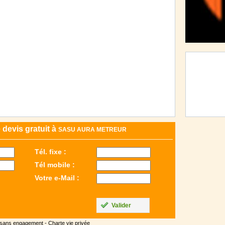
devis gratuit à
SASU AURA METREUR
Tél. fixe :
Tél mobile :
Votre e-Mail :
Valider
 sans engagement -
Charte vie privée