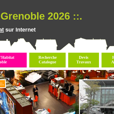
Grenoble 2026 ::.
at
sur Internet
l'Habitat
Recherche
Devis
oble
Catalogue
Travaux
A
:.