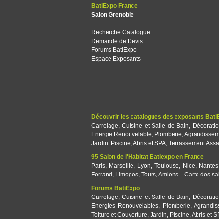
BatiExpo France
Salon Grenoble
Recherche Catalogue
Demande de Devis
Forums BatiExpo
Espace Exposants
Découvrir les catalogues des exposants Bati
Carrelage
,
Cuisine et Salle de Bain
,
Décorati
Energie Renouvelable
,
Plomberie
,
Agrandissem
Jardin
,
Piscine, Abris et SPA
,
Terrassement Assa
95 Salon de l'Habitat Batiexpo en France
Paris
,
Marseille
,
Lyon
,
Toulouse
,
Nice
,
Nantes
Ferrand
,
Limoges
,
Tours
,
Amiens
...
Carte des sa
Forums BatiExpo
Carrelage
,
Cuisine et Salle de Bain
,
Décorati
Energies Renouvelables
,
Plomberie
,
Agrandis
Toiture et Couverture
,
Jardin
,
Piscine, Abris et 