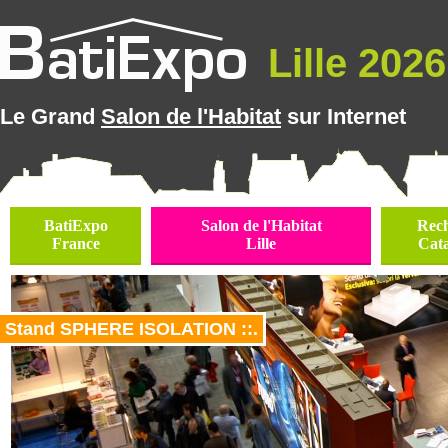
Lille 2026 
Le Grand
Salon de l'Habitat
sur Internet
BatiExpo
Salon de l'Habitat
Rec
France
Lille
Cat
Stand SPHERE ISOLATION ::.