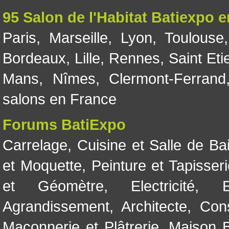
95 Salon de l'Habitat Batiexpo 
Paris
,
Marseille
,
Lyon
,
Toulouse
Bordeaux
,
Lille
,
Rennes
,
Saint Eti
Mans
,
Nîmes
,
Clermont-Ferrand
salons en France
Forums BatiExpo
Carrelage
,
Cuisine et Salle de Ba
et Moquette
,
Peinture et Tapisser
et Géomètre
,
Electricité
,
Agrandissement
,
Architecte
,
Con
Maçonnerie et Plâtrerie
,
Maison B