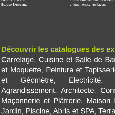
Forums BatiExpo
Entrée Gratuite pour les visiteur
Espace Exposants
uniquement sur invitation.
Découvrir les catalogues des e
Carrelage
,
Cuisine et Salle de Ba
et Moquette
,
Peinture et Tapisser
et Géomètre
,
Electricité
Agrandissement
,
Architecte
,
Con
Maçonnerie et Plâtrerie
,
Maison 
Jardin
,
Piscine, Abris et SPA
,
Terr