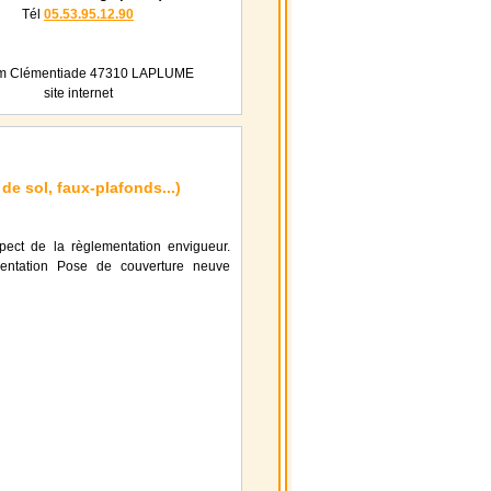
Tél
05.53.95.12.90
m Clémentiade 47310 LAPLUME
site internet
e sol, faux-plafonds...)
pect de la règlementation envigueur.
entation Pose de couverture neuve