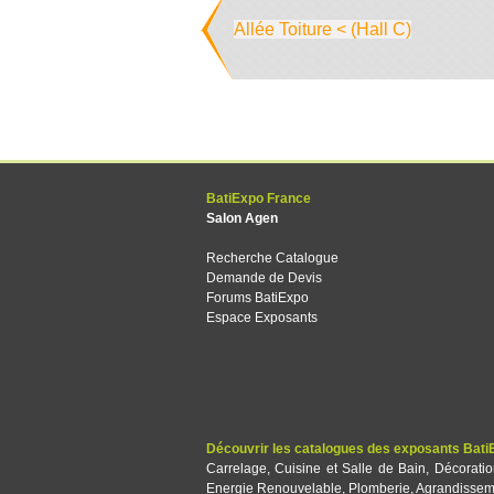
Allée Toiture < (Hall C)
BatiExpo France
Salon Agen
Recherche Catalogue
Demande de Devis
Forums BatiExpo
Espace Exposants
Découvrir les catalogues des exposants Bati
Carrelage
,
Cuisine et Salle de Bain
,
Décorati
Energie Renouvelable
,
Plomberie
,
Agrandissem