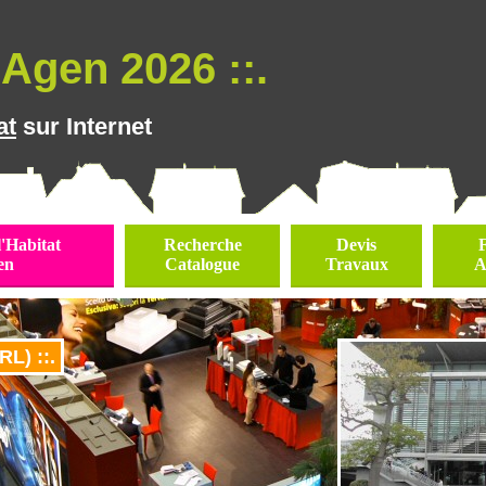
Agen 2026 ::.
at
sur Internet
l'Habitat
Recherche
Devis
en
Catalogue
Travaux
A
L) ::.