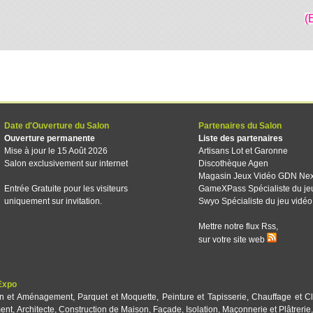
(
Date d'Ouverture du Salon
Partenaires du Salon
Ouverture permanente
Liste des partenaires
Mise à jour le 15 Août 2026
Artisans Lot et Garonne
Salon exclusivement sur internet
Discothèque Agen
Magasin Jeux Vidéo GDN Ne
Entrée Gratuite pour les visiteurs
GameXPass Spécialiste du je
uniquement sur invitation.
Swyo Spécialiste du jeu vidéo
Mettre notre flux Rss,
sur votre site web
Expo
on et Aménagement
,
Parquet et Moquette
,
Peinture et Tapisserie
,
Chauffage et Cl
ent
,
Architecte
,
Construction de Maison
,
Façade
,
Isolation
,
Maçonnerie et Plâtrerie