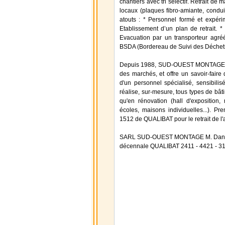
chantiers avec tri sélectif. Retrait de m
locaux (plaques fibro-amiante, conduit
atouts : * Personnel formé et expéri
Etablissement d’un plan de retrait. 
Evacuation par un transporteur agré
BSDA (Bordereau de Suivi des Déchets
Depuis 1988, SUD-OUEST MONTAGE, est 
des marchés, et offre un savoir-faire
d'un personnel spécialisé, sensibilis
réalise, sur-mesure, tous types de bâti
qu'en rénovation (hall d'exposition,
écoles, maisons individuelles...). Pr
1512 de QUALIBAT pour le retrait de l'
SARL SUD-OUEST MONTAGE M. Daniel
décennale QUALIBAT 2411 - 4421 - 31