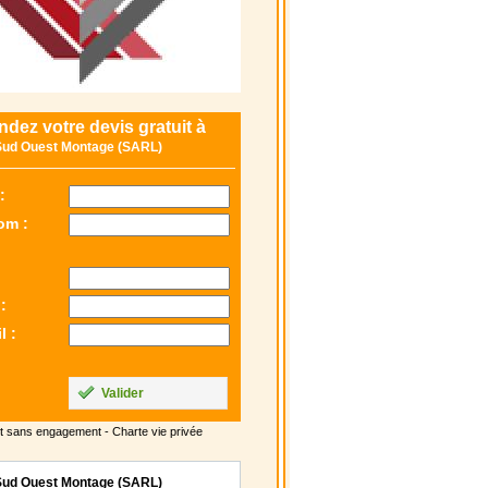
dez votre devis gratuit à
ud Ouest Montage (SARL)
:
om :
:
l :
Valider
t sans engagement -
Charte vie privée
ud Ouest Montage (SARL)