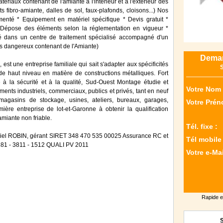
atériaux contenant de l'amiante à l'intérieur et à l'extérieur des
s fibro-amiante, dalles de sol, faux-plafonds, cloisons...) Nos
menté * Equipement en matériel spécifique * Devis gratuit *
* Dépose des éléments selon la réglementation en vigueur *
é dans un centre de traitement spécialisé accompagné d'un
 dangereux contenant de l'Amiante)
Deman
une entreprise familiale qui sait s'adapter aux spécificités
S
 de haut niveau en matière de constructions métalliques. Fort
é à la sécurité et à la qualité, Sud-Ouest Montage étudie et
Votre Nom 
ments industriels, commerciaux, publics et privés, tant en neuf
 magasins de stockage, usines, ateliers, bureaux, garages,
Votre Prén
emière entreprise de lot-et-Garonne à obtenir la qualification
amiante non friable.
Tél. fixe :
 ROBIN, gérant SIRET 348 470 535 00025 Assurance RC et
Tél mobile 
81 - 3811 - 1512 QUALI PV 2011
Votre e-Mai
Rapide e
S