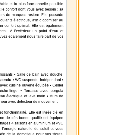
ble et la plus fonctionnelle possible
t le confort dont vous avez besoin ; sa
gers de marques rosière. Elle possède
ulants électrique, afin d’optimiser au
 un confort optimal. Elle est également
ail. A l’extérieur un point d’eau et
pouvez également nous faire part de vos
lissants • Salle de bain avec douche,
suspendu • WC suspendu indépendant •
 avec cuisine ouverte équipée • Cellier
èche-linge. • Terrasse avec pergola
eau électrique et lave main • Murs de
extérieur avec détecteur de mouvement
 fonctionnalité. Elle est livrée clé en
ine de très bonne qualité est équipée
itrages 4 saisons en aluminium et PVC
 l’énergie naturelle du soleil et vous
ipée de la domotique pour vos stores,