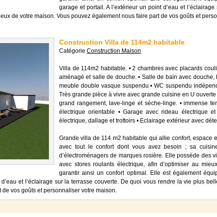
garage et portail. A l’extérieur un point d’eau et l’éclairag
u mieux de votre maison. Vous pouvez également nous faire part de vos goûts et pers
Construction Villa de 114m2 habitable
Catégorie
Construction Maison
Villa de 114m2 habitable. • 2 chambres avec placards couli
aménagé et salle de douche. • Salle de bain avec douche, b
meuble double vasque suspendu • WC suspendu indépendan
Très grande pièce à vivre avec grande cuisine en U ouverte 
grand rangement, lave-linge et sèche-linge. • immense t
électrique orientable • Garage avec rideau électrique et
électrique, dallage et trottoirs • Eclairage extérieur avec d
Grande villa de 114 m2 habitable qui allie confort, espace e
avec tout le confort dont vous avez besoin ; sa cuisin
d’électroménagers de marques rosière. Elle possède des v
avec stores roulants électrique, afin d’optimiser au mieux
garantir ainsi un confort optimal. Elle est également équ
nt d’eau et l’éclairage sur la terrasse couverte. De quoi vous rendre la vie plus bel
 de vos goûts et personnaliser votre maison.