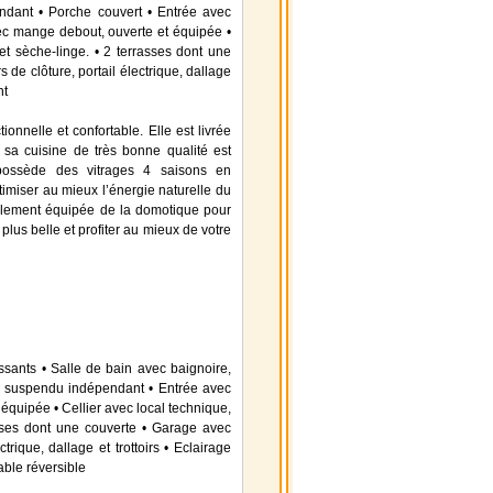
ant • Porche couvert • Entrée avec
vec mange debout, ouverte et équipée •
et sèche-linge. • 2 terrasses dont une
 de clôture, portail électrique, dallage
nt
onnelle et confortable. Elle est livrée
 sa cuisine de très bonne qualité est
possède des vitrages 4 saisons en
timiser au mieux l’énergie naturelle du
 également équipée de la domotique pour
 plus belle et profiter au mieux de votre
sants • Salle de bain avec baignoire,
C suspendu indépendant • Entrée avec
 équipée • Cellier avec local technique,
asses dont une couverte • Garage avec
trique, dallage et trottoirs • Eclairage
able réversible