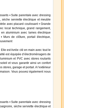
ssants • Suite parentale avec dressing
 sèche serviette électrique et meuble
rée avec placard coulissant • Grande
avec local technique, grand rangement,
la en aluminium avec lames électrique
 Murs de clôture, portail électrique,
 mouvement
 Elle est livrée clé en main avec tout le
ualité est équipée d’électroménagers de
aluminium et PVC avec stores roulants
soleil et vous garantir ainsi un confort
stores, garage et portail. A l’extérieur
otre maison. Vous pouvez également nous
ssants • Suite parentale avec dressing
aignoire, sèche serviette électrique et