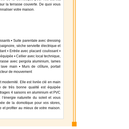
e sur la terrasse couverte. De quoi vous
onnaliser votre maison.
ssants • Suite parentale avec dressing
aignoire, sèche serviette électrique et
t • Entrée avec placard coulissant •
équipée • Cellier avec local technique,
errasse avec pergola aluminium, lames
 lave main • Murs de clôture, portail
étecteur de mouvement
t modernité. Elle est livrée clé en main
e de très bonne qualité est équipée
itrages 4 saisons en aluminium et PVC
 l’énergie naturelle du soleil et vous
ipée de la domotique pour vos stores,
le et profiter au mieux de votre maison.