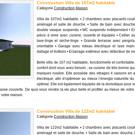
Construction Villa de 107m2 habitable
Catégorie
Construction Maison
Villa de 107m2 habitable. • 2 chambres avec placards couli
aménagé et salle de douche. • Salle de bain avec douche,
double vasque suspendu • WC suspendu indépendant • Ent
pièce à vivre avec cuisine, ouverte et équipée • Cellier 
lave-linge et sèche-linge. • Grande terrasse avec pergo
orientable • Garage avec rideau électrique et lave main •
dallage et trottoirs • Eclairage extérieur avec détecteur de
Belle villa de 107 m2 habitable, fonctionnelle et confortable.
confort dont vous avez besoin ; sa cuisine de très bonne q
marques rosière. Elle possède des vitrages 4 saisons en 
électrique, afin d’optimiser au mieux l’énergie naturelle du 
optimal. Elle est également équipée de la domotique pour vos 
errasse couverte. De quoi vous rendre la vie plus belle et profiter au mieux de v
r votre maison.
Construction Villa de 122m2 habitable
Catégorie
Construction Maison
Villa de 122m2 habitable. • 2 chambres avec placards couli
aménagé et salle de douche. • Salle de bain avec douche, b