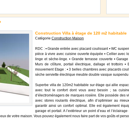
P
Construction Villa à étage de 120 m2 habitable
Catégorie
Construction Maison
RDC : • Grande entrée avec placard coulissant • WC suspen
pièce à vivre avec cuisine ouverte équipée • Cellier avec 
linge et sèche-linge. • Grande terrasse couverte • Garage
Murs de clôture, portail électrique, dallage et trottoirs 
mouvement Etage : • 3 belles chambres avec placards couli
sèche serviette électrique meuble double vasque suspend
Superbe villa de 120m2 habitable sur étage qui allie espace 
avec tout le confort dont vous avez besoin ; sa cuisin
d’électroménagers de marques rosière. Elle possède des v
avec stores roulants électrique, afin d’optimiser au mieux
garantir ainsi un confort optimal. Elle est également équ
garage et portail. A l’extérieur un point d’eau et l’éclairag
u mieux de votre maison. Vous pouvez également nous faire part de vos goûts et pers