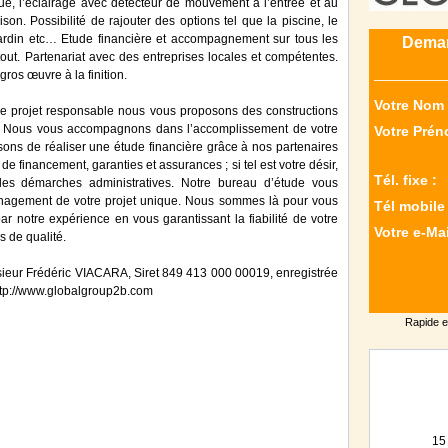
ique, l’éclairage avec détecteur de mouvement à l’entrée et au
on. Possibilité de rajouter des options tel que la piscine, le
rdin etc… Etude financière et accompagnement sur tous les
Deman
tout. Partenariat avec des entreprises locales et compétentes.
gros œuvre à la finition.
Votre Nom 
 de projet responsable nous vous proposons des constructions
on. Nous vous accompagnons dans l’accomplissement de votre
Votre Prén
ons de réaliser une étude financière grâce à nos partenaires
de financement, garanties et assurances ; si tel est votre désir,
Tél. fixe :
es démarches administratives. Notre bureau d’étude vous
énagement de votre projet unique. Nous sommes là pour vous
Tél mobile 
r notre expérience en vous garantissant la fiabilité de votre
Votre e-Mai
s de qualité.
ur Frédéric VIACARA, Siret 849 413 000 00019, enregistrée
 http://www.globalgroup2b.com
Rapide e
15