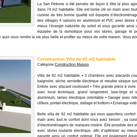
La San Petrone a été pensée de façon à être la plus agréa
dans 74 m2 habitable. Elle est livrée clé en main avec tou
cuisine de très bonne qualité est équipée d’électroména
des vitrages 4 saisons en aluminium et PVC avec stores ro
mieux l’énergie naturelle du soleil et vous garantir ainsi
équipée de la domotique pour vos stores, garage et port
De quoi vous rendre la vie plus belle et profiter au mieux de votre maison. Vous 
Construction Villa de 92 m2 habitable
Catégorie
Construction Maison
Villa de 92 m2 habitable. • 3 chambres avec placards cou
baignoire, sèche serviette électrique et meuble vasque 
Entrée avec placard coulissant • Très grande pièce à vivre
avec local technique, grand rangement, lave-linge et s
aluminium, lames électrique orientable • Garage avec rid
clôture, portail électrique, dallage et trottoirs • Eclairage 
Belle villa de 92 m2 habitable qui vous apportera confort et
main avec tout le confort dont vous avez besoin ; sa cuis
d’électroménagers de marques rosière. Elle possède des v
avec stores roulants électrique, afin d’optimiser au mieux
garantir ainsi un confort optimal. Elle est également équ