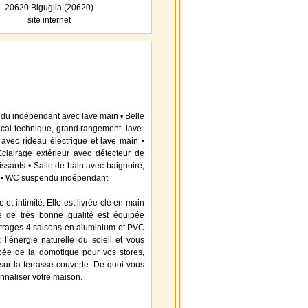
20620 Biguglia (20620)
site internet
du indépendant avec lave main • Belle
local technique, grand rangement, lave-
 avec rideau électrique et lave main •
• Eclairage extérieur avec détecteur de
ssants • Salle de bain avec baignoire,
u • WC suspendu indépendant
et intimité. Elle est livrée clé en main
e de très bonne qualité est équipée
itrages 4 saisons en aluminium et PVC
 l’énergie naturelle du soleil et vous
ipée de la domotique pour vos stores,
e sur la terrasse couverte. De quoi vous
onnaliser votre maison.