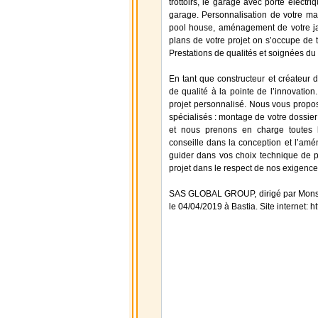
trottoirs, le garage avec porte électr
garage. Personnalisation de votre mais
pool house, aménagement de votre ja
plans de votre projet on s’occupe de 
Prestations de qualités et soignées du 
En tant que constructeur et créateur
de qualité à la pointe de l’innovati
projet personnalisé. Nous vous propos
spécialisés : montage de votre dossier 
et nous prenons en charge toutes l
conseille dans la conception et l’am
guider dans vos choix technique de pa
projet dans le respect de nos exigence
SAS GLOBAL GROUP, dirigé par Monsie
le 04/04/2019 à Bastia. Site internet: