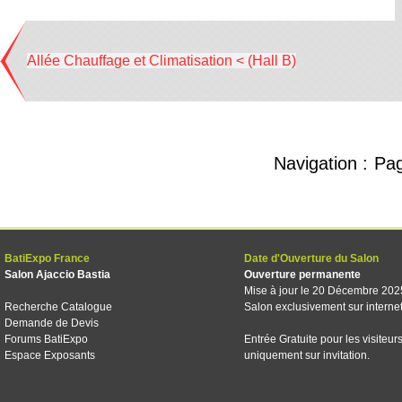
Allée Chauffage et Climatisation < (Hall B)
Navigation :
Pa
BatiExpo France
Date d'Ouverture du Salon
Salon Ajaccio Bastia
Ouverture permanente
Mise à jour le 20 Décembre 202
Recherche Catalogue
Salon exclusivement sur interne
Demande de Devis
Forums BatiExpo
Entrée Gratuite pour les visiteur
Espace Exposants
uniquement sur invitation.