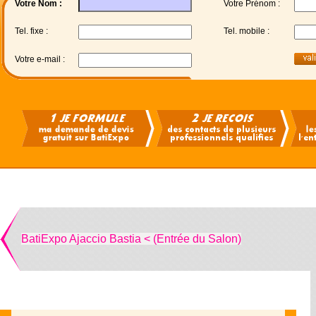
Votre Nom :
Votre Prénom :
Tel. fixe :
Tel. mobile :
Votre e-mail :
BatiExpo Ajaccio Bastia < (Entrée du Salon)