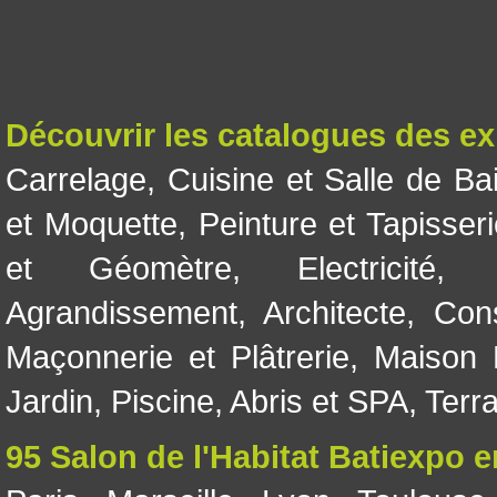
Découvrir les catalogues des e
Carrelage
,
Cuisine et Salle de Ba
et Moquette
,
Peinture et Tapisser
et Géomètre
,
Electricité
Agrandissement
,
Architecte
,
Con
Maçonnerie et Plâtrerie
,
Maison 
Jardin
,
Piscine, Abris et SPA
,
Terr
95 Salon de l'Habitat Batiexpo 