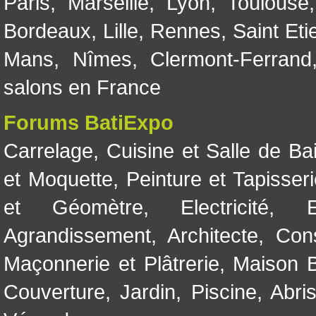
Paris
,
Marseille
,
Lyon
,
Toulouse
Bordeaux
,
Lille
,
Rennes
,
Saint Eti
Mans
,
Nîmes
,
Clermont-Ferrand
salons en France
Forums BatiExpo
Carrelage
,
Cuisine et Salle de Ba
et Moquette
,
Peinture et Tapisser
et Géomètre
,
Electricité
,
Agrandissement
,
Architecte
,
Con
Maçonnerie et Plâtrerie
,
Maison B
Couverture
,
Jardin
,
Piscine, Abri