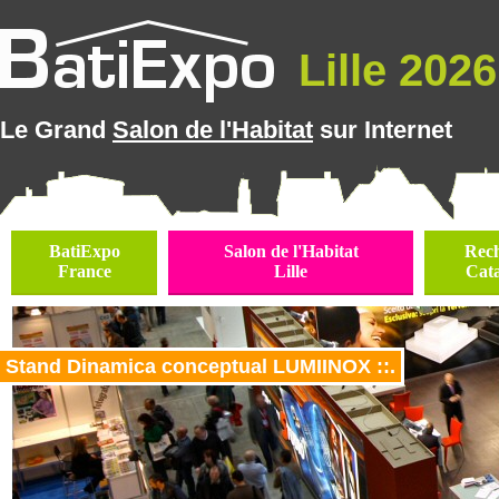
Lille 2026 
Le Grand
Salon de l'Habitat
sur Internet
BatiExpo
Salon de l'Habitat
Rec
France
Lille
Cat
Stand Dinamica conceptual LUMIINOX ::.