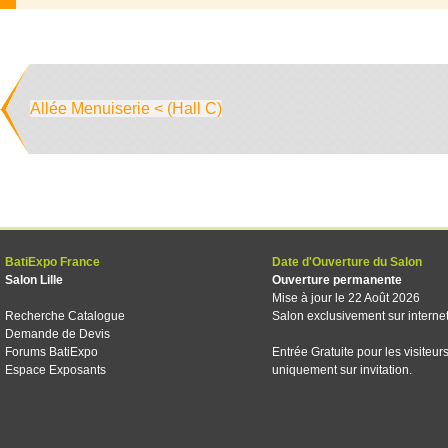
Allée Menuiserie < (Hall C)
BatiExpo France
Date d'Ouverture du Salon
Salon Lille
Ouverture permanente
Mise à jour le 22 Août 2026
Recherche Catalogue
Salon exclusivement sur interne
Demande de Devis
Forums BatiExpo
Entrée Gratuite pour les visiteur
Espace Exposants
uniquement sur invitation.