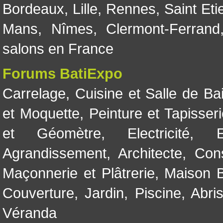
Bordeaux
,
Lille
,
Rennes
,
Saint Eti
Mans
,
Nîmes
,
Clermont-Ferrand
salons en France
Forums BatiExpo
Carrelage
,
Cuisine et Salle de Ba
et Moquette
,
Peinture et Tapisser
et Géomètre
,
Electricité
,
Agrandissement
,
Architecte
,
Con
Maçonnerie et Plâtrerie
,
Maison B
Couverture
,
Jardin
,
Piscine, Abri
Véranda