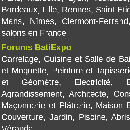
Bordeaux
,
Lille
,
Rennes
,
Saint Eti
Mans
,
Nîmes
,
Clermont-Ferrand
salons en France
Forums BatiExpo
Carrelage
,
Cuisine et Salle de Ba
et Moquette
,
Peinture et Tapisser
et Géomètre
,
Electricité
,
Agrandissement
,
Architecte
,
Con
Maçonnerie et Plâtrerie
,
Maison B
Couverture
,
Jardin
,
Piscine, Abri
Véranda