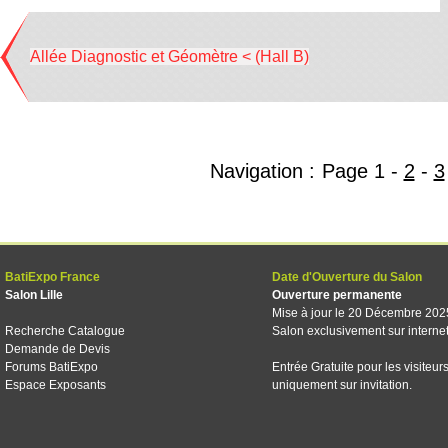
Allée Diagnostic et Géomètre < (Hall B)
Navigation :
Page
1
-
2
-
3
BatiExpo France
Date d'Ouverture du Salon
Salon Lille
Ouverture permanente
Mise à jour le 20 Décembre 202
Recherche Catalogue
Salon exclusivement sur interne
Demande de Devis
Forums BatiExpo
Entrée Gratuite pour les visiteur
Espace Exposants
uniquement sur invitation.