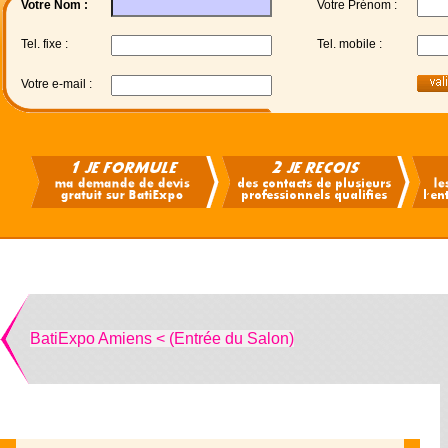
Votre Nom :
Votre Prénom :
Tel. fixe :
Tel. mobile :
Votre e-mail :
BatiExpo Amiens < (Entrée du Salon)