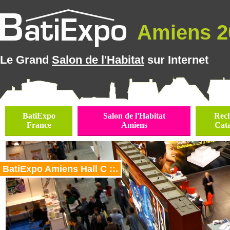
Amiens 20
Le Grand
Salon de l'Habitat
sur Internet
BatiExpo
Salon de l'Habitat
Rec
France
Amiens
Cat
BatiExpo Amiens Hall C ::.