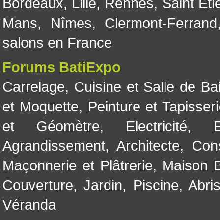
Bordeaux
,
Lille
,
Rennes
,
Saint Eti
Mans
,
Nîmes
,
Clermont-Ferrand
salons en France
Forums BatiExpo
Carrelage
,
Cuisine et Salle de Ba
et Moquette
,
Peinture et Tapisser
et Géomètre
,
Electricité
,
Agrandissement
,
Architecte
,
Con
Maçonnerie et Plâtrerie
,
Maison B
Couverture
,
Jardin
,
Piscine, Abri
Véranda