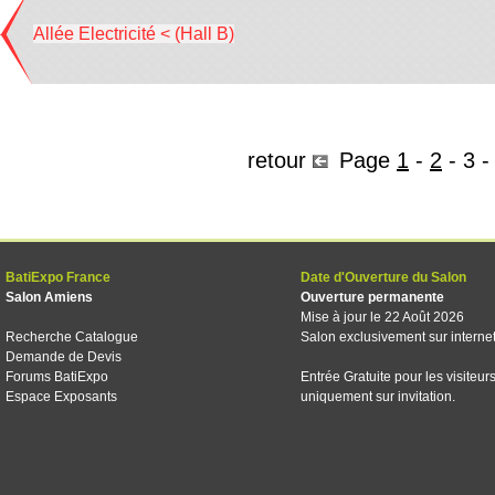
Allée Electricité < (Hall B)
retour
Page
1
-
2
-
3
BatiExpo France
Date d'Ouverture du Salon
Salon Amiens
Ouverture permanente
Mise à jour le 22 Août 2026
Recherche Catalogue
Salon exclusivement sur interne
Demande de Devis
Forums BatiExpo
Entrée Gratuite pour les visiteur
Espace Exposants
uniquement sur invitation.