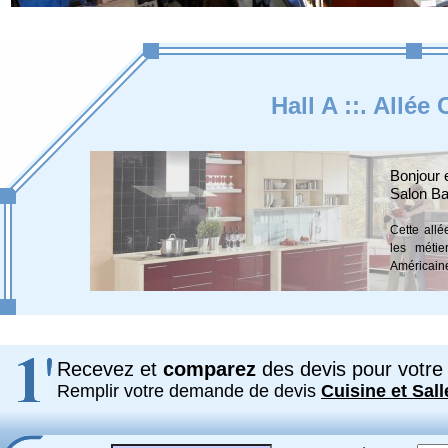
Hall A ::. Allée
Bonjour 
Salon Ba
Cette allé
les métie
Américaine
Recevez et
comparez
des devis pour votre 
Remplir votre demande de devis
Cuisine et Sall