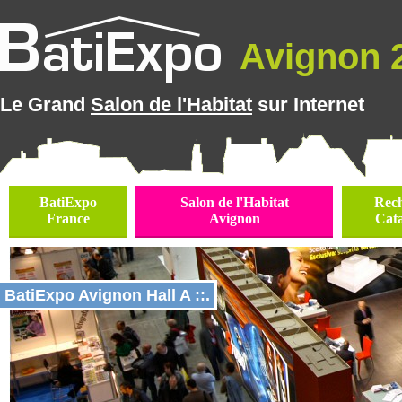
Avignon 2
Le Grand
Salon de l'Habitat
sur Internet
BatiExpo
Salon de l'Habitat
Rec
France
Avignon
Cat
BatiExpo Avignon Hall A ::.