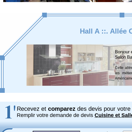
Hall A ::. Allée
Bonjour 
Salon Ba
Cette allé
les métie
Américaine
Recevez et
comparez
des devis pour votre 
Remplir votre demande de devis
Cuisine et Sall