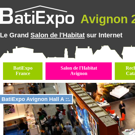
Avignon 2
Le Grand
Salon de l'Habitat
sur Internet
BatiExpo
Salon de l'Habitat
Rec
France
Avignon
Cat
BatiExpo Avignon Hall A ::.