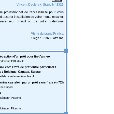
Pratica
Vincent Declerck, Stand N° 2325
e professionnel de l'accessibilité pour vous
et assurer linstallation de votre monte escalier,
ascenseur privatif ou de votre plateforme
Visite du stand Pratica
Siège : 33360 Latresne
ception d'un prêt pour fin d'année
rédérique PRIBANIC
il.com Offre de pret entre particuliers
e ; Belgique, Canada, Suisse
ellabrosse laurentstableamf
ine castelein par un prêt sans frais en 72h
ené Dupont
s
okémonn Pikachu
okémonn Pikachu