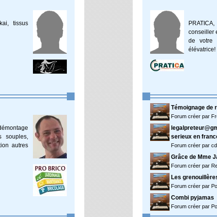
ai, tissus
PRATICA, l
conseiller 
de votre 
élévatrice!
Témoignage de ré
Forum créer par F
 démontage
legalpreteur@gma
s souples,
serieux en franc
tion autres
Forum créer par cd
Grâce de Mme Jan
Forum créer par R
Les grenouillère
Forum créer par P
Combi pyjamas
Forum créer par P