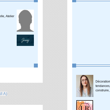
le, Atelier
Décoration
tendances
construir
ll A)