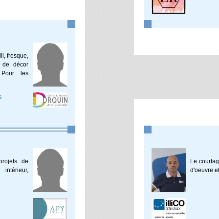
il, fresque,
, de décor
 Pour les
s
rojets de
Le courtage
ntérieur,
d'oeuvre et