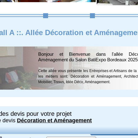
all A ::. Allée Décoration et Aménageme
Bonjour et Bienvenue dans l'allée Déco
Aménagement du Salon BatiExpo Bordeaux 2025
Cette allée vous présente les Entreprises et Artisans de l
les métiers sont: Décoration et Aménagement, Architecte
Mobilier, Tissus, Idée Déco, Aménagement.
es devis pour votre projet
e devis
Décoration et Aménagement