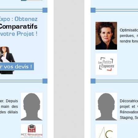
Optimisat
perdues, 
rendre fon
er. Depuis
Décoratric
 main des
projet et
des délais
Rénovati
Staging, Su