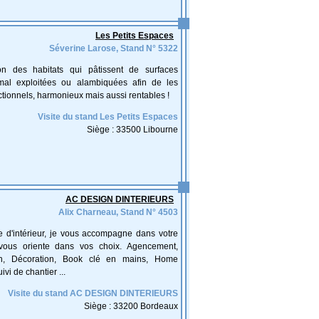
Les Petits Espaces
Séverine Larose, Stand N° 5322
ion des habitats qui pâtissent de surfaces
mal exploitées ou alambiquées afin de les
ctionnels, harmonieux mais aussi rentables !
Visite du stand Les Petits Espaces
Siège : 33500 Libourne
AC DESIGN DINTERIEURS
Alix Charneau, Stand N° 4503
e d'intérieur, je vous accompagne dans votre
 vous oriente dans vos choix. Agencement,
on, Décoration, Book clé en mains, Home
ivi de chantier ...
Visite du stand AC DESIGN DINTERIEURS
Siège : 33200 Bordeaux