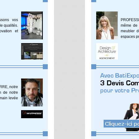
ssons vos
PROFESSI
e qualités.
même de c
ovation et
meubler d
espaces pr
RRE, notre
on de notre
 main levée