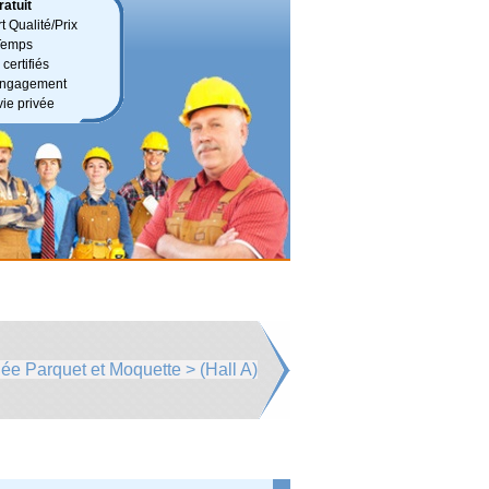
atuit
t Qualité/Prix
Temps
certifiés
 engagement
vie privée
lée Parquet et Moquette > (Hall A)