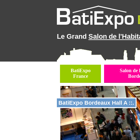
Le Grand
Salon de l'Habit
BatiExpo
Salon de 
France
Bord
BatiExpo Bordeaux Hall A ::.