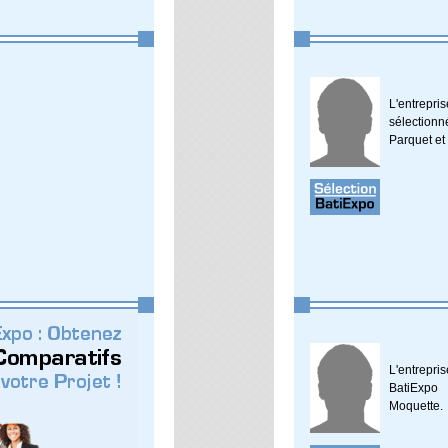
L'entrepr
sélection
Parquet et
L'entrepr
BatiExpo
Moquette.