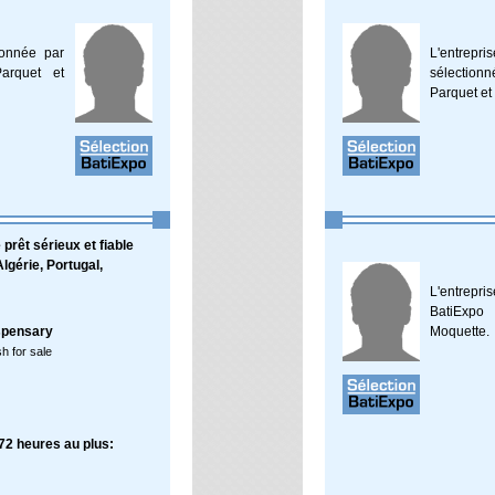
ionnée par
L'entrep
arquet et
sélection
Parquet et
rêt sérieux et fiable
lgérie, Portugal,
L'entrepr
BatiExpo
spensary
Moquette.
h for sale
72 heures au plus: