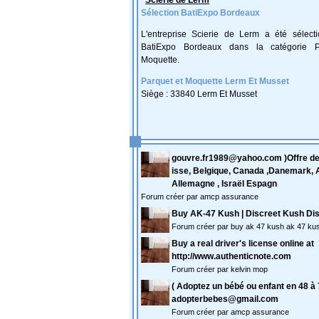
Scierie de Lerm
Sélection BatiExpo Bordeaux
L'entreprise Scierie de Lerm a été sélect
BatiExpo Bordeaux dans la catégorie P
Moquette.
Parquet et Moquette Lerm Et Musset
Siège : 33840 Lerm Et Musset
gouvre.fr1989@yahoo.com )Offre de p
isse, Belgique, Canada ,Danemark, A
Allemagne , Israël Espagn
Forum créer par amcp assurance
Buy AK-47 Kush | Discreet Kush Di
Forum créer par buy ak 47 kush ak 47 kus
Buy a real driver's license online at
http://www.authenticnote.com
Forum créer par kelvin mop
( Adoptez un bébé ou enfant en 48 à 
adopterbebes@gmail.com
Forum créer par amcp assurance