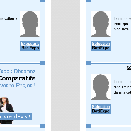
novation /
L'entrepr
BatiExpo
Moquette.
SO
L'entrep
d'Aquitain
dans la ca