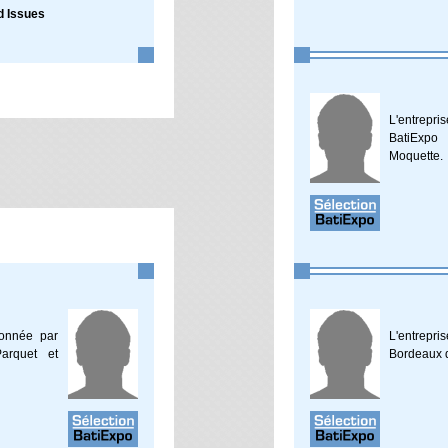
d Issues
L'entrepr
BatiExpo
Moquette.
ionnée par
L'entrepri
arquet et
Bordeaux d