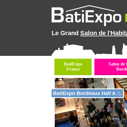
Le Grand
Salon de l'Habit
BatiExpo
Salon de 
France
Bord
BatiExpo Bordeaux Hall A ::.