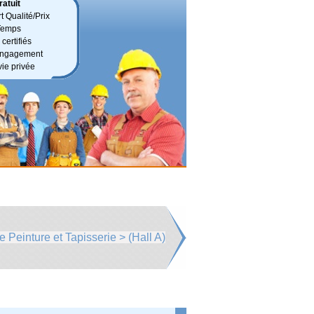
atuit
t Qualité/Prix
Temps
certifiés
 engagement
vie privée
e Peinture et Tapisserie > (Hall A)